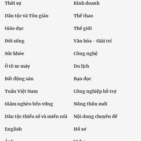
Thời sự
Kinh doanh
Dân tộc và Tôn giáo
Thể thao
Giáo dục
Thế giới
Đời sống
Văn hóa - Giải trí
Sức khỏe
Công nghệ
Ô tô xe máy
Du lịch
Bất động sản
Bạn đọc
Tuần Việt Nam
Công nghiệp hỗ trợ
Giảm nghèo bền vững
Nông thôn mới
Dân tộc thiểu số và miền núi
Nội dung chuyên đề
English
Hồ sơ