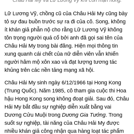
Châu Hải My và Lữ Lương Vỹ khi còn mặn nồng.
Lữ Lương Vỹ, chồng cũ của Châu Hải My cũng bày
tỏ sự đau buồn trước sự ra đi của cô. Song, không
ít khán giả phẫn nộ cho rằng Lữ Lương Vỹ không
tôn trọng người quá cố bởi anh đã gọi sai tên của
Châu Hải My trong bài đăng. Hiện mọi thông tin
xung quanh cái chết của nữ diễn viên vẫn khiến
người hâm mộ xôn xao và đạt lượng tương tác
khủng trên các nền tảng mạng xã hội.
Châu Hải My sinh ngày 6/12/1966 tại Hong Kong
(Trung Quốc). Năm 1985, cô tham gia cuộc thi Hoa
hậu Hong Kong song không đoạt giải. Sau đó, Châu
Hải My bắt đầu sự nghiệp diễn xuất bằng vai
Dương Cửu Muội trong
Dương Gia Tướng
. Trong
suốt sự nghiệp, tài năng của Châu Hải My được
nhiều khán giả công nhận qua hàng loạt tác phẩm