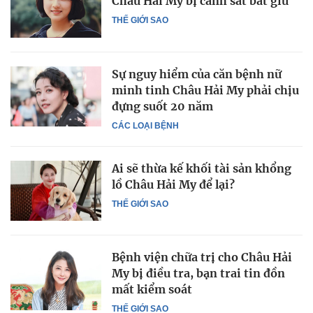
Châu Hải My bị cảnh sát bắt giữ
THẾ GIỚI SAO
Sự nguy hiểm của căn bệnh nữ
minh tinh Châu Hải My phải chịu
đựng suốt 20 năm
CÁC LOẠI BỆNH
Ai sẽ thừa kế khối tài sản khổng
lồ Châu Hải My để lại?
THẾ GIỚI SAO
Bệnh viện chữa trị cho Châu Hải
My bị điều tra, bạn trai tin đồn
mất kiểm soát
THẾ GIỚI SAO