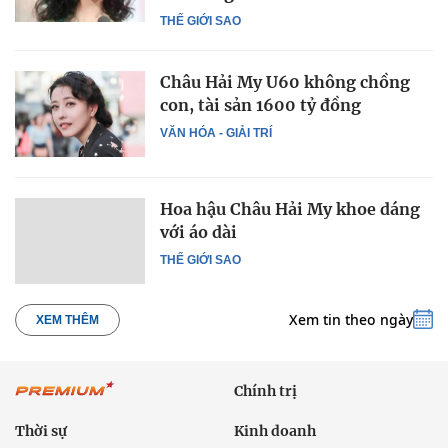
THẾ GIỚI SAO
Châu Hải My U60 không chồng
con, tài sản 1600 tỷ đồng
VĂN HÓA - GIẢI TRÍ
Hoa hậu Châu Hải My khoe dáng
với áo dài
THẾ GIỚI SAO
Xem tin theo ngày
XEM THÊM
Chính trị
Thời sự
Kinh doanh