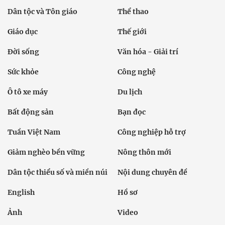
Dân tộc và Tôn giáo
Thể thao
Giáo dục
Thế giới
Đời sống
Văn hóa - Giải trí
Sức khỏe
Công nghệ
Ô tô xe máy
Du lịch
Bất động sản
Bạn đọc
Tuần Việt Nam
Công nghiệp hỗ trợ
Giảm nghèo bền vững
Nông thôn mới
Dân tộc thiểu số và miền núi
Nội dung chuyên đề
English
Hồ sơ
Ảnh
Video