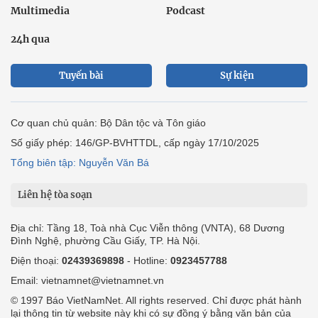
Multimedia
Podcast
24h qua
Tuyến bài
Sự kiện
Cơ quan chủ quản: Bộ Dân tộc và Tôn giáo
Số giấy phép: 146/GP-BVHTTDL, cấp ngày 17/10/2025
Tổng biên tập: Nguyễn Văn Bá
Liên hệ tòa soạn
Địa chỉ: Tầng 18, Toà nhà Cục Viễn thông (VNTA), 68 Dương
Đình Nghệ, phường Cầu Giấy, TP. Hà Nội.
Điện thoại:
02439369898
- Hotline:
0923457788
Email: vietnamnet@vietnamnet.vn
© 1997 Báo VietNamNet. All rights reserved. Chỉ được phát hành
lại thông tin từ website này khi có sự đồng ý bằng văn bản của