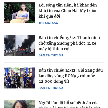
Lối sống tằn tiện, hà khắc đến
khó tin của Châu Hải My trước
khi qua đời
THẾ GIỚI SAO
Bản tin chiều 15/12: Thanh niên
chở xăng xuống phà đốt, 11 xe
máy bị thiêu rụi
BẢN TIN THỜI SỰ
Bản tin chiều 14/12: Giá xăng dầu
lao dốc, xăng RON95 rời mốc
22.000 đồng/lít
BẢN TIN THỜI SỰ
Người làm lộ hồ sơ bệnh án của