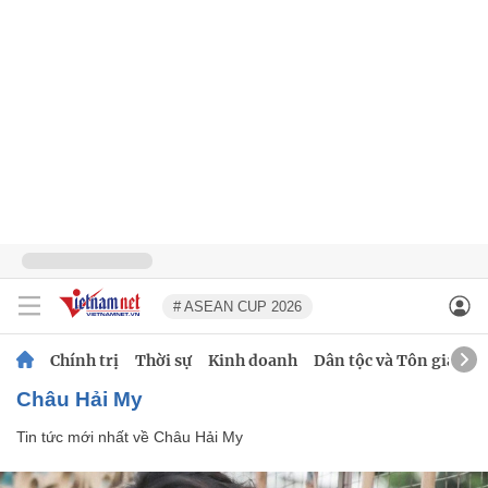
# ASEAN CUP 2026
Chính trị
Thời sự
Kinh doanh
Dân tộc và Tôn giáo
Châu Hải My
Tin tức mới nhất về
Châu Hải My