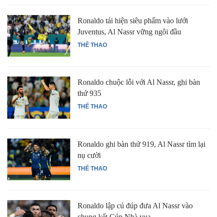
Ronaldo tái hiện siêu phẩm vào lưới
Juventus, Al Nassr vững ngôi đầu
THỂ THAO
Ronaldo chuộc lỗi với Al Nassr, ghi bàn
thứ 935
THỂ THAO
Ronaldo ghi bàn thứ 919, Al Nassr tìm lại
nụ cười
THỂ THAO
Ronaldo lập cú đúp đưa Al Nassr vào
chung kết Cúp Nhà vua