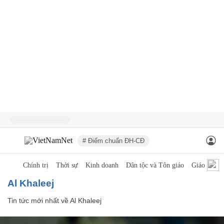
# Điểm chuẩn ĐH-CĐ
Chính trị
Thời sự
Kinh doanh
Dân tộc và Tôn giáo
Giáo dục
Al Khaleej
Tin tức mới nhất về
Al Khaleej