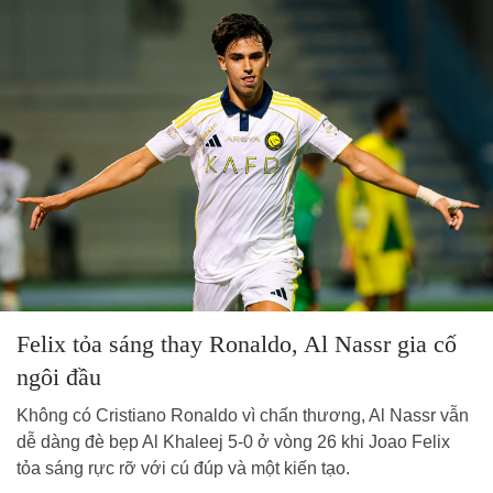
Felix tỏa sáng thay Ronaldo, Al Nassr gia cố
ngôi đầu
Không có Cristiano Ronaldo vì chấn thương, Al Nassr vẫn
dễ dàng đè bẹp Al Khaleej 5-0 ở vòng 26 khi Joao Felix
tỏa sáng rực rỡ với cú đúp và một kiến tạo.