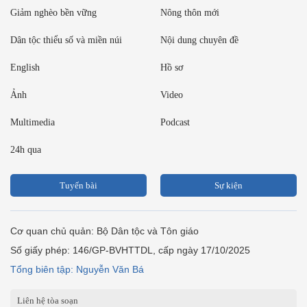
Giảm nghèo bền vững
Nông thôn mới
Dân tộc thiểu số và miền núi
Nội dung chuyên đề
English
Hồ sơ
Ảnh
Video
Multimedia
Podcast
24h qua
Tuyến bài
Sự kiện
Cơ quan chủ quản: Bộ Dân tộc và Tôn giáo
Số giấy phép: 146/GP-BVHTTDL, cấp ngày 17/10/2025
Tổng biên tập: Nguyễn Văn Bá
Liên hệ tòa soạn