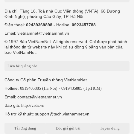
Địa chỉ: Tầng 18, Toà nhà Cục Viễn thông (VNTA), 68 Dương
Đình Nghệ, phường Cầu Giấy, TP. Hà Nội.
Điện thoại:
02439369898
- Hotline:
0923457788
Email: vietnamnet@vietnamnet.vn
© 1997 Báo VietNamNet. All rights reserved. Chỉ được phát hành
lại thông tin từ website này khi có sự đồng ý bằng văn bản của
báo VietNamNet.
Liên hệ quảng cáo
Công ty Cổ phần Truyền thông VietNamNet
Hotline:
-
0919405885 (Hà Nội)
0919435885 (Tp.HCM)
Email: contact@vietnamnet.vn
Báo giá:
http://vads.vn
Hỗ trợ kỹ thuật: support@tech.vietnamnet.vn
Tải ứng dụng
Độc giả gửi bài
Tuyển dụng