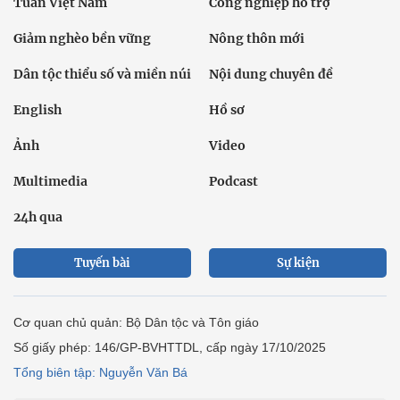
Tuần Việt Nam
Công nghiệp hỗ trợ
Giảm nghèo bền vững
Nông thôn mới
Dân tộc thiểu số và miền núi
Nội dung chuyên đề
English
Hồ sơ
Ảnh
Video
Multimedia
Podcast
24h qua
Tuyến bài
Sự kiện
Cơ quan chủ quản: Bộ Dân tộc và Tôn giáo
Số giấy phép: 146/GP-BVHTTDL, cấp ngày 17/10/2025
Tổng biên tập: Nguyễn Văn Bá