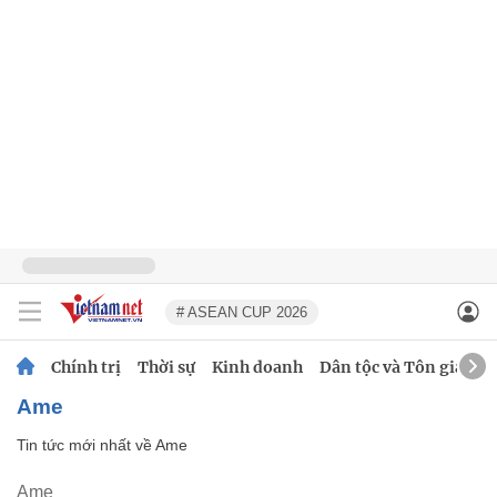
# ASEAN CUP 2026
Chính trị
Thời sự
Kinh doanh
Dân tộc và Tôn giáo
Ame
Tin tức mới nhất về
Ame
Ame