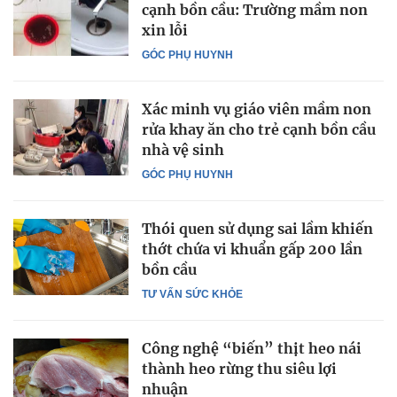
cạnh bồn cầu: Trường mầm non
xin lỗi
GÓC PHỤ HUYNH
Xác minh vụ giáo viên mầm non
rửa khay ăn cho trẻ cạnh bồn cầu
nhà vệ sinh
GÓC PHỤ HUYNH
Thói quen sử dụng sai lầm khiến
thớt chứa vi khuẩn gấp 200 lần
bồn cầu
TƯ VẤN SỨC KHỎE
Công nghệ “biến” thịt heo nái
thành heo rừng thu siêu lợi
nhuận