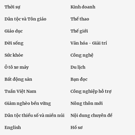
Thời sự
Kinh doanh
Dân tộc và Tôn giáo
Thể thao
Giáo dục
Thế giới
Đời sống
Văn hóa - Giải trí
Sức khỏe
Công nghệ
Ô tô xe máy
Du lịch
Bất động sản
Bạn đọc
Tuần Việt Nam
Công nghiệp hỗ trợ
Giảm nghèo bền vững
Nông thôn mới
Dân tộc thiểu số và miền núi
Nội dung chuyên đề
English
Hồ sơ