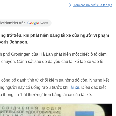
Xem các bài viết của tác giả
g trớ trêu, khi phát hiện bằng lái xe của người vi phạm
Boris Johnson.
nh phố Groningen của Hà Lan phát hiện một chiếc ô tô đâm
i chuyển. Cảnh sát sau đó đã yêu cầu tài xế tấp xe vào lề
công bố danh tính từ chối kiểm tra nồng độ cồn. Nhưng kết
ng người này có uống rượu trước khi
lái xe
. Điều đặc biệt
à thông tin “bất thường” trên bằng lái xe của tài xế.