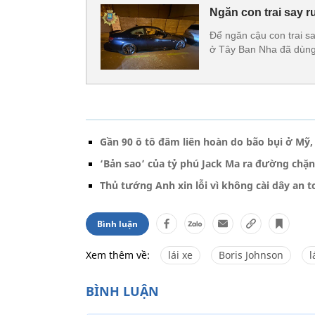
Ngăn con trai say 
Để ngăn cậu con trai sa
ở Tây Ban Nha đã dùng
Gần 90 ô tô đâm liên hoàn do bão bụi ở Mỹ, 
‘Bản sao’ của tỷ phú Jack Ma ra đường chặn 
Thủ tướng Anh xin lỗi vì không cài dây an t
Bình luận
Xem thêm về:
lái xe
Boris Johnson
l