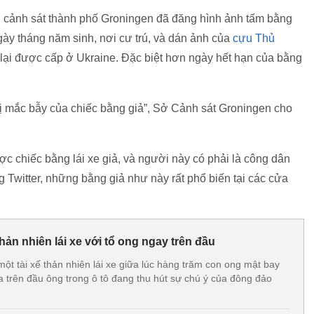
er, cảnh sát thành phố Groningen đã đăng hình ảnh tấm bằng
ngày tháng năm sinh, nơi cư trú, và dán ảnh của
cựu Thủ
i lại được cấp ở Ukraine. Đặc biệt hơn ngày hết hạn của bằng
bị mắc bẫy của chiếc bằng giả”, Sở Cảnh sát Groningen cho
c chiếc bằng lái xe giả, và người này có phải là công dân
Twitter, những bằng giả như này rất phổ biến tại các cửa
hản nhiên lái xe với tổ ong ngay trên đầu
ột tài xế thản nhiên lái xe giữa lúc hàng trăm con ong mật bay
a trên đầu ông trong ô tô đang thu hút sự chú ý của đông đảo