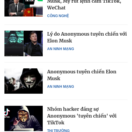
Musk, Mỹ rút lệnh cấm TikTok,
WeChat
CÔNG NGHỆ
Lý do Anonymous tuyên chiến với
Elon Musk
AN NINH MẠNG
Anonymous tuyên chiến Elon
Musk
AN NINH MẠNG
Nhóm hacker đáng sợ
Anonymous 'tuyên chiến' với
TikTok
THỊ TRƯỜNG