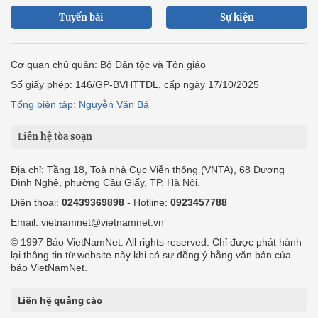
Tuyến bài
Sự kiện
Cơ quan chủ quản: Bộ Dân tộc và Tôn giáo
Số giấy phép: 146/GP-BVHTTDL, cấp ngày 17/10/2025
Tổng biên tập: Nguyễn Văn Bá
Liên hệ tòa soạn
Địa chỉ: Tầng 18, Toà nhà Cục Viễn thông (VNTA), 68 Dương
Đình Nghệ, phường Cầu Giấy, TP. Hà Nội.
Điện thoại:
02439369898
- Hotline:
0923457788
Email: vietnamnet@vietnamnet.vn
© 1997 Báo VietNamNet. All rights reserved. Chỉ được phát hành
lại thông tin từ website này khi có sự đồng ý bằng văn bản của
báo VietNamNet.
Liên hệ quảng cáo