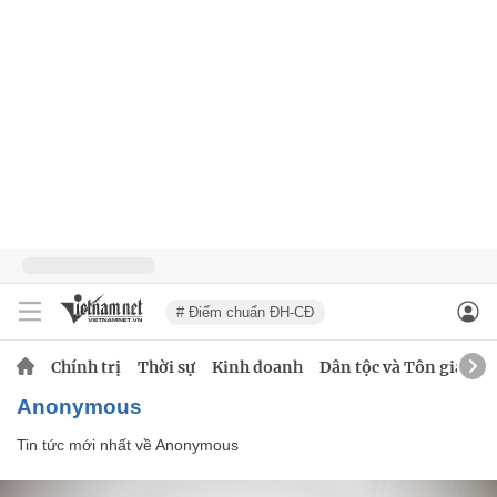
# Điểm chuẩn ĐH-CĐ
Chính trị
Thời sự
Kinh doanh
Dân tộc và Tôn giáo
Anonymous
Tin tức mới nhất về
Anonymous