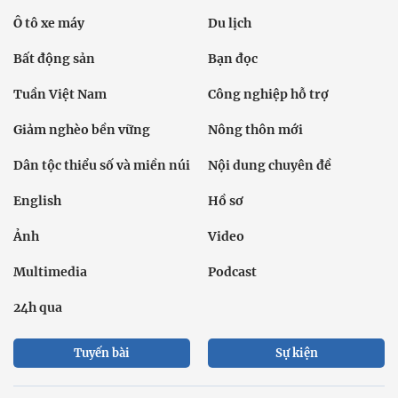
Ô tô xe máy
Du lịch
Bất động sản
Bạn đọc
Tuần Việt Nam
Công nghiệp hỗ trợ
Giảm nghèo bền vững
Nông thôn mới
Dân tộc thiểu số và miền núi
Nội dung chuyên đề
English
Hồ sơ
Ảnh
Video
Multimedia
Podcast
24h qua
Tuyến bài
Sự kiện