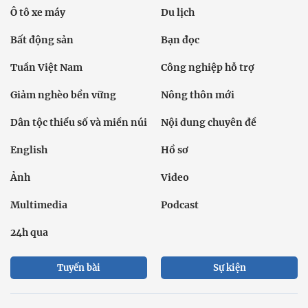
Ô tô xe máy
Du lịch
Bất động sản
Bạn đọc
Tuần Việt Nam
Công nghiệp hỗ trợ
Giảm nghèo bền vững
Nông thôn mới
Dân tộc thiểu số và miền núi
Nội dung chuyên đề
English
Hồ sơ
Ảnh
Video
Multimedia
Podcast
24h qua
Tuyến bài
Sự kiện