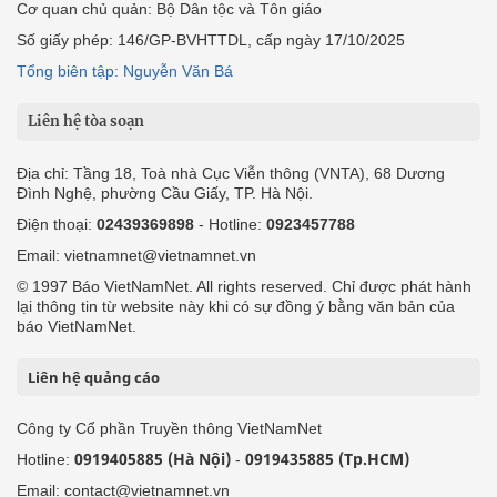
Cơ quan chủ quản: Bộ Dân tộc và Tôn giáo
Số giấy phép: 146/GP-BVHTTDL, cấp ngày 17/10/2025
Tổng biên tập: Nguyễn Văn Bá
Liên hệ tòa soạn
Địa chỉ: Tầng 18, Toà nhà Cục Viễn thông (VNTA), 68 Dương
Đình Nghệ, phường Cầu Giấy, TP. Hà Nội.
Điện thoại:
02439369898
- Hotline:
0923457788
Email: vietnamnet@vietnamnet.vn
© 1997 Báo VietNamNet. All rights reserved. Chỉ được phát hành
lại thông tin từ website này khi có sự đồng ý bằng văn bản của
báo VietNamNet.
Liên hệ quảng cáo
Công ty Cổ phần Truyền thông VietNamNet
0919405885 (Hà Nội)
0919435885 (Tp.HCM)
Hotline:
-
Email: contact@vietnamnet.vn