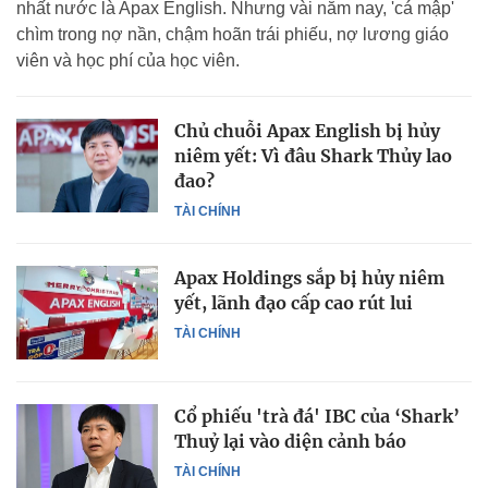
nhất nước là Apax English. Nhưng vài năm nay, 'cá mập'
chìm trong nợ nần, chậm hoãn trái phiếu, nợ lương giáo
viên và học phí của học viên.
Chủ chuỗi Apax English bị hủy
niêm yết: Vì đâu Shark Thủy lao
đao?
TÀI CHÍNH
Apax Holdings sắp bị hủy niêm
yết, lãnh đạo cấp cao rút lui
TÀI CHÍNH
Cổ phiếu 'trà đá' IBC của ‘Shark’
Thuỷ lại vào diện cảnh báo
TÀI CHÍNH