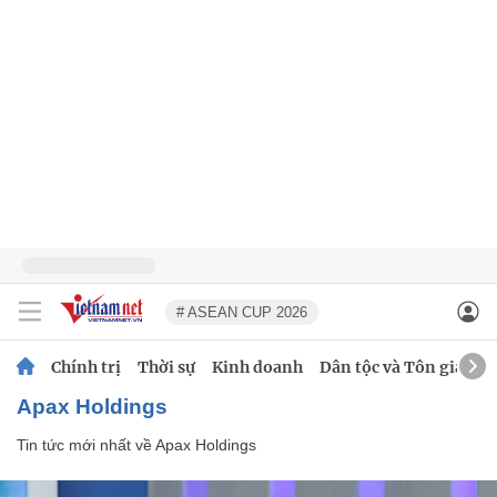
# ASEAN CUP 2026
Chính trị
Thời sự
Kinh doanh
Dân tộc và Tôn giáo
Apax Holdings
Tin tức mới nhất về
Apax Holdings