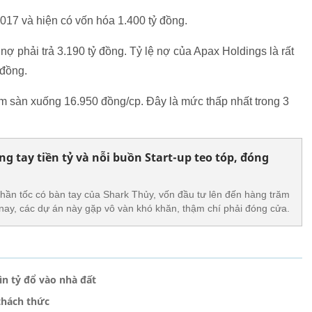
17 và hiện có vốn hóa 1.400 tỷ đồng.
nợ phải trả 3.190 tỷ đồng. Tỷ lệ nợ của Apax Holdings là rất
 đồng.
ảm sàn xuống 16.950 đồng/cp. Đây là mức thấp nhất trong 3
g tay tiền tỷ và nỗi buồn Start-up teo tóp, đóng
thần tốc có bàn tay của Shark Thủy, vốn đầu tư lên đến hàng trăm
 nay, các dự án này gặp vô vàn khó khăn, thậm chí phải đóng cửa.
ìn tỷ đổ vào nhà đất
thách thức