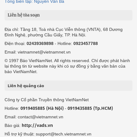
Tổng biên tập: Nguyễn Văn Bá
Liên hệ tòa soạn
Địa chỉ: Tầng 18, Toà nhà Cục Viễn thông (VNTA), 68 Dương
Đình Nghệ, phường Cầu Giấy, TP. Hà Nội.
Điện thoại:
02439369898
- Hotline:
0923457788
Email: vietnamnet@vietnamnet.vn
© 1997 Báo VietNamNet. All rights reserved. Chỉ được phát hành
lại thông tin từ website này khi có sự đồng ý bằng văn bản của
báo VietNamNet.
Liên hệ quảng cáo
Công ty Cổ phần Truyền thông VietNamNet
0919405885 (Hà Nội)
0919435885 (Tp.HCM)
Hotline:
-
Email: contact@vietnamnet.vn
http://vads.vn
Báo giá:
Hỗ trợ kỹ thuật: support@tech.vietnamnet.vn