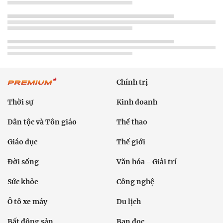
Chính trị
Thời sự
Kinh doanh
Dân tộc và Tôn giáo
Thể thao
Giáo dục
Thế giới
Đời sống
Văn hóa - Giải trí
Sức khỏe
Công nghệ
Ô tô xe máy
Du lịch
Bất động sản
Bạn đọc