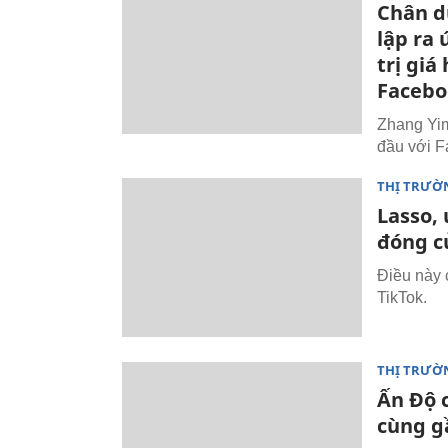
Chân d
lập ra 
trị giá
Facebo
Zhang Yim
đầu với F
THỊ TRƯỜ
Lasso,
đóng c
Điều này 
TikTok.
THỊ TRƯỜ
Ấn Độ 
cùng g