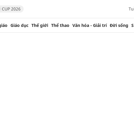
 CUP 2026
Tu
giáo
Giáo dục
Thế giới
Thể thao
Văn hóa - Giải trí
Đời sống
S