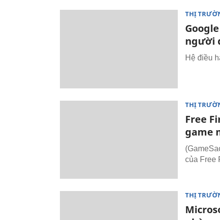
THỊ TRƯỜ
Google 
người 
Hệ điều h
THỊ TRƯỜ
Free F
game m
(GameSao.
của Free F
THỊ TRƯỜ
Micros