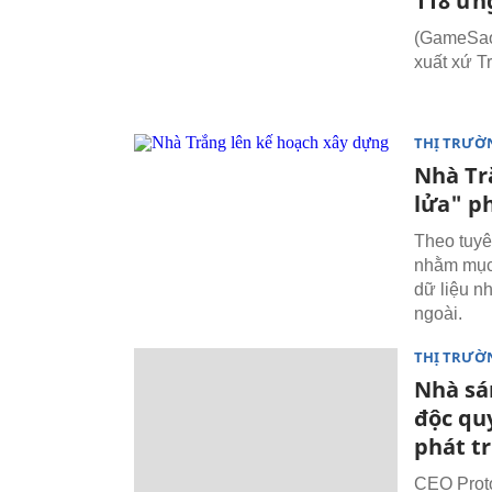
118 ứn
(GameSao.
xuất xứ T
THỊ TRƯỜ
Nhà Tr
lửa" p
Theo tuyê
nhằm mục 
dữ liệu n
ngoài.
THỊ TRƯỜ
Nhà sá
độc qu
phát tr
CEO Proto