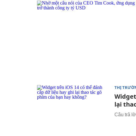
THỊ TRƯỜ
Widget 
lại th
Câu trả l