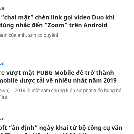
NG
“chai mặt” chèn link gọi video Duo khi
dùng nhắc đến “Zoom” trên Android
ành của anh, anh có quyền!
NG
ire vượt mặt PUBG Mobile để trở thành
obile được tải về nhiều nhất năm 2019
vn) – 2019 là một năm chứng kiến sự phát triển bùng nổ
ire.
NG
oft “ấn định” ngày khai tử bộ công cụ văn