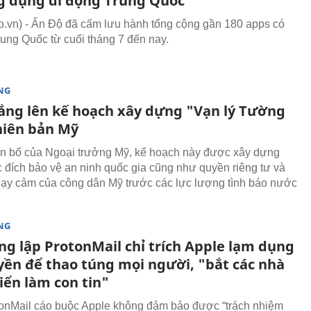
g dụng di động Trung Quốc
vn) - Ấn Độ đã cấm lưu hành tổng cộng gần 180 apps có
rung Quốc từ cuối tháng 7 đến nay.
NG
ắng lên kế hoạch xây dựng "Vạn lý Tường
hiên bản Mỹ
n bố của Ngoại trưởng Mỹ, kế hoạch này được xây dựng
đích bảo vệ an ninh quốc gia cũng như quyền riêng tư và
hạy cảm của công dân Mỹ trước các lực lượng tình báo nước
NG
ng lập ProtonMail chỉ trích Apple lạm dụng
yền để thao túng mọi người, "bắt các nhà
iển làm con tin"
nMail cáo buộc Apple không đảm bảo được “trách nhiệm