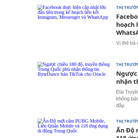
THỊ TRƯỜ
Facebo
hoạch 
Whats
Vị thế bá
THỊ TRƯỜ
Ngược 
nhận t
Đài Truyề
không bán
đây.
THỊ TRƯỜ
Ấn Độ 