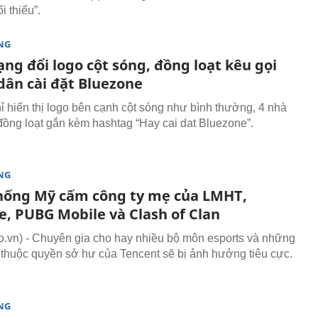
i thiểu”.
NG
ng đổi logo cột sóng, đồng loạt kêu gọi
dân cài đặt Bluezone
hỉ hiển thị logo bên cạnh cột sóng như bình thường, 4 nhà
ồng loạt gắn kèm hashtag “Hay cai dat Bluezone”.
NG
hống Mỹ cấm công ty mẹ của LMHT,
e, PUBG Mobile và Clash of Clan
vn) - Chuyên gia cho hay nhiều bộ môn esports và những
thuộc quyền sở hư của Tencent sẽ bị ảnh hưởng tiêu cực.
NG