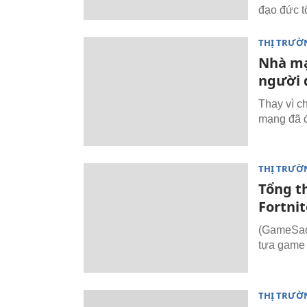
đạo đức tố
THỊ TRƯỜ
Nhà mạ
người 
Thay vì c
mạng đã đ
THỊ TRƯỜ
Tổng t
Fortnit
(GameSao.
tựa game 
THỊ TRƯỜ