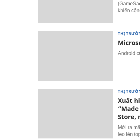
(GameSao.
khiến cộn
THỊ TRƯỜ
Micros
Android c
THỊ TRƯỜ
Xuất h
“Made 
Store, 
Mới ra mắ
leo lên t