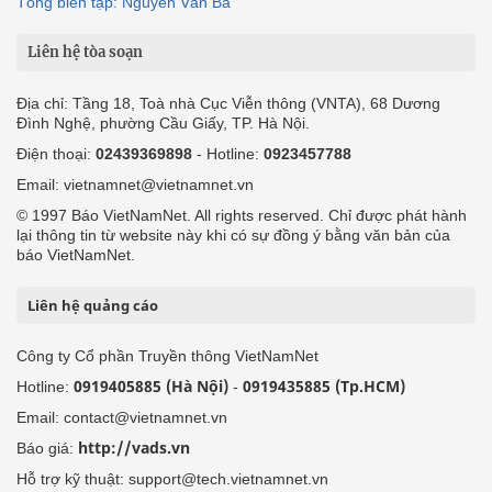
Tổng biên tập: Nguyễn Văn Bá
Liên hệ tòa soạn
Địa chỉ: Tầng 18, Toà nhà Cục Viễn thông (VNTA), 68 Dương
Đình Nghệ, phường Cầu Giấy, TP. Hà Nội.
Điện thoại:
02439369898
- Hotline:
0923457788
Email: vietnamnet@vietnamnet.vn
© 1997 Báo VietNamNet. All rights reserved. Chỉ được phát hành
lại thông tin từ website này khi có sự đồng ý bằng văn bản của
báo VietNamNet.
Liên hệ quảng cáo
Công ty Cổ phần Truyền thông VietNamNet
0919405885 (Hà Nội)
0919435885 (Tp.HCM)
Hotline:
-
Email: contact@vietnamnet.vn
http://vads.vn
Báo giá:
Hỗ trợ kỹ thuật: support@tech.vietnamnet.vn