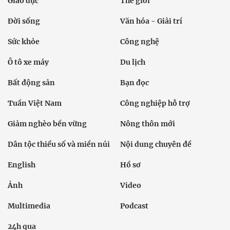
Giáo dục
Thế giới
Đời sống
Văn hóa - Giải trí
Sức khỏe
Công nghệ
Ô tô xe máy
Du lịch
Bất động sản
Bạn đọc
Tuần Việt Nam
Công nghiệp hỗ trợ
Giảm nghèo bền vững
Nông thôn mới
Dân tộc thiểu số và miền núi
Nội dung chuyên đề
English
Hồ sơ
Ảnh
Video
Multimedia
Podcast
24h qua