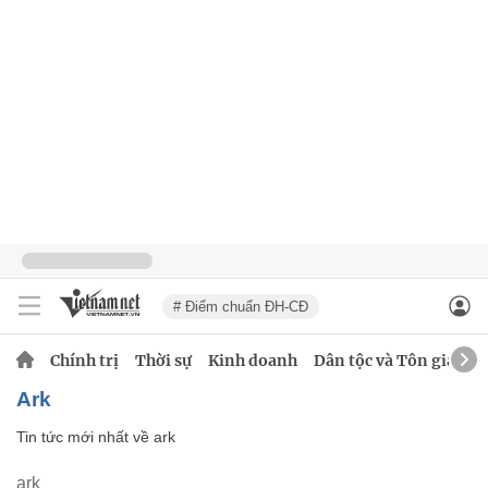
# Điểm chuẩn ĐH-CĐ
Chính trị
Thời sự
Kinh doanh
Dân tộc và Tôn giáo
ark
Tin tức mới nhất về
ark
ark