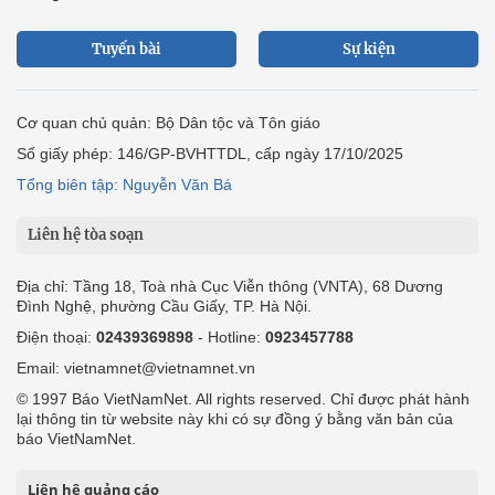
Tuyến bài
Sự kiện
Cơ quan chủ quản: Bộ Dân tộc và Tôn giáo
Số giấy phép: 146/GP-BVHTTDL, cấp ngày 17/10/2025
Tổng biên tập: Nguyễn Văn Bá
Liên hệ tòa soạn
Địa chỉ: Tầng 18, Toà nhà Cục Viễn thông (VNTA), 68 Dương
Đình Nghệ, phường Cầu Giấy, TP. Hà Nội.
Điện thoại:
02439369898
- Hotline:
0923457788
Email: vietnamnet@vietnamnet.vn
© 1997 Báo VietNamNet. All rights reserved. Chỉ được phát hành
lại thông tin từ website này khi có sự đồng ý bằng văn bản của
báo VietNamNet.
Liên hệ quảng cáo