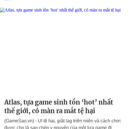
Atlas, tựa game sinh tồn ‘hot’ nhất
thế giới, có màn ra mắt tệ hại
(GameSao.vn) - UI tệ hại, giật lag triền miên và cách chơi
được cho là sao chép y nguyên của một tựa game đi