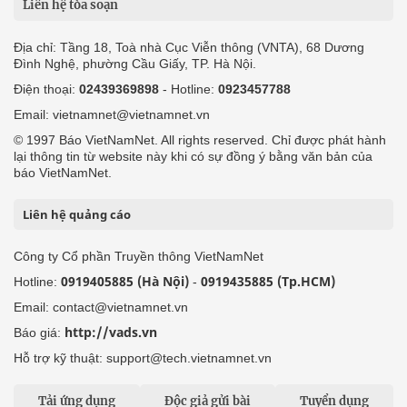
Liên hệ tòa soạn
Địa chỉ: Tầng 18, Toà nhà Cục Viễn thông (VNTA), 68 Dương
Đình Nghệ, phường Cầu Giấy, TP. Hà Nội.
Điện thoại:
02439369898
- Hotline:
0923457788
Email: vietnamnet@vietnamnet.vn
© 1997 Báo VietNamNet. All rights reserved. Chỉ được phát hành
lại thông tin từ website này khi có sự đồng ý bằng văn bản của
báo VietNamNet.
Liên hệ quảng cáo
Công ty Cổ phần Truyền thông VietNamNet
0919405885 (Hà Nội)
0919435885 (Tp.HCM)
Hotline:
-
Email: contact@vietnamnet.vn
http://vads.vn
Báo giá:
Hỗ trợ kỹ thuật: support@tech.vietnamnet.vn
Tải ứng dụng
Độc giả gửi bài
Tuyển dụng