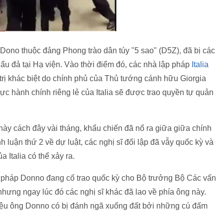
Dono thuộc đảng Phong trào dân túy "5 sao" (D5Z), đã bị các
 ẩu đả tại Hạ viện. Vào thời điểm đó, các nhà lập pháp
Italia
 trị khác biệt do chính phủ của Thủ tướng cánh hữu Giorgia
ực hành chính riêng lẻ của Italia sẽ được trao quyền tự quản
 này cách đây vài tháng, khẩu chiến đã nổ ra giữa giữa chính
h luận thứ 2 về dự luật, các nghị sĩ đối lập đã vẫy quốc kỳ và
a Italia có thể xảy ra.
p pháp Donno đang cố trao quốc kỳ cho Bộ trưởng Bộ Các vấn
nhưng ngay lúc đó các nghị sĩ khác đã lao về phía ông này.
liệu ông Donno có bị đánh ngã xuống đất bởi những cú đấm