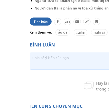
Ngã từ cửa sổ khách sạn ở Italia, một thị 
Người dân Italia phẫn nộ vì tòa xử trắng án
Bình luận
Xem thêm về:
ẩu đả
Italia
nghị sĩ
TIN CÙNG CHUYÊN MỤC