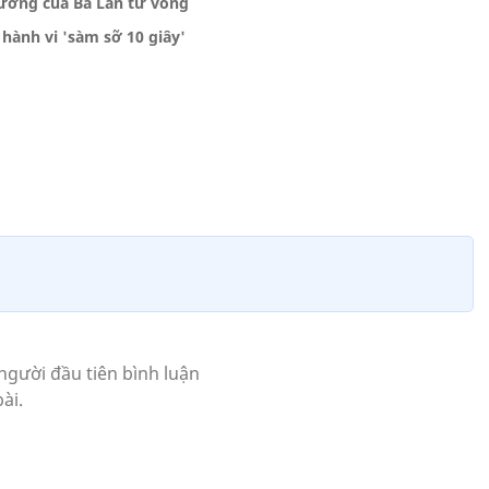
trưởng của Ba Lan tử vong
 hành vi 'sàm sỡ 10 giây'