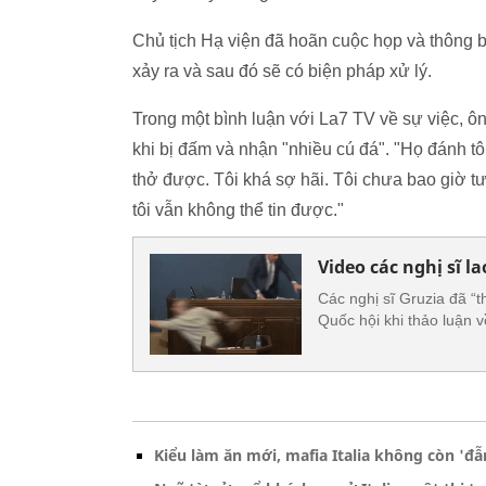
Chủ tịch Hạ viện đã hoãn cuộc họp và thông b
xảy ra và sau đó sẽ có biện pháp xử lý.
Trong một bình luận với La7 TV về sự việc, ô
khi bị đấm và nhận "nhiều cú đá". "Họ đánh tô
thở được. Tôi khá sợ hãi. Tôi chưa bao giờ t
tôi vẫn không thể tin được."
Video các nghị sĩ l
Các nghị sĩ Gruzia đã “
Quốc hội khi thảo luận v
Kiểu làm ăn mới, mafia Italia không còn '