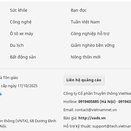
Sức khỏe
Bạn đọc
Công nghệ
Tuần Việt Nam
Ô tô xe máy
Công nghiệp hỗ trợ
Du lịch
Giảm nghèo bền vững
Bất động sản
Nông thôn mới
à Tôn giáo
Liên hệ quảng cáo
 cấp ngày 17/10/2025
Công ty Cổ phần Truyền thông VietN
á
Hotline:
0919405885 (Hà Nội)
-
091943
Email: contact@vietnamnet.vn
Báo giá:
http://vads.vn
Viễn thông (VNTA), 68 Dương Đình
Nội.
Hỗ trợ kỹ thuật: support@tech.vietna