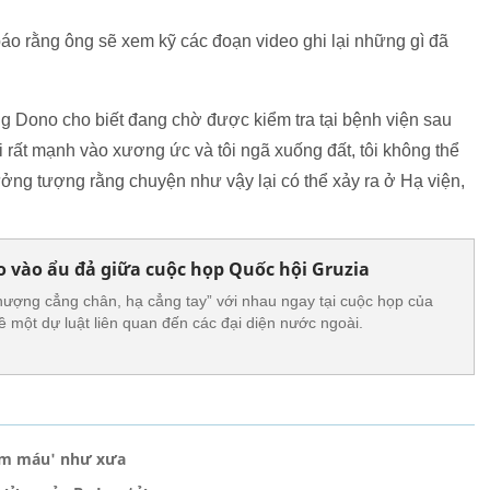
áo rằng ông sẽ xem kỹ các đoạn video ghi lại những gì đã
ng Dono cho biết đang chờ được kiểm tra tại bệnh viện sau
i rất mạnh vào xương ức và tôi ngã xuống đất, tôi không thể
ưởng tượng rằng chuyện như vậy lại có thể xảy ra ở Hạ viện,
ao vào ẩu đả giữa cuộc họp Quốc hội Gruzia
thượng cẳng chân, hạ cẳng tay” với nhau ngay tại cuộc họp của
ề một dự luật liên quan đến các đại diện nước ngoài.
đẫm máu' như xưa