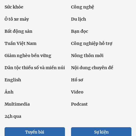
Sức khỏe
Công nghệ
Ô tô xe máy
Du lịch
Bất động sản
Bạn đọc
Tuần Việt Nam
Công nghiệp hỗ trợ
Giảm nghèo bền vững
Nông thôn mới
Dân tộc thiểu số và miền núi
Nội dung chuyên đề
English
Hồ sơ
Ảnh
Video
Multimedia
Podcast
24h qua
Tuyến bài
Sự kiện