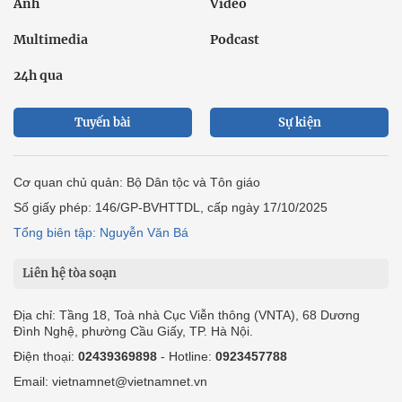
Ảnh
Video
Multimedia
Podcast
24h qua
Tuyến bài
Sự kiện
Cơ quan chủ quản: Bộ Dân tộc và Tôn giáo
Số giấy phép: 146/GP-BVHTTDL, cấp ngày 17/10/2025
Tổng biên tập: Nguyễn Văn Bá
Liên hệ tòa soạn
Địa chỉ: Tầng 18, Toà nhà Cục Viễn thông (VNTA), 68 Dương
Đình Nghệ, phường Cầu Giấy, TP. Hà Nội.
Điện thoại:
02439369898
- Hotline:
0923457788
Email: vietnamnet@vietnamnet.vn