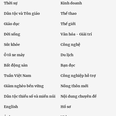
Thời sự
Kinh doanh
Dân tộc và Tôn giáo
Thể thao
Giáo dục
Thế giới
Đời sống
Văn hóa - Giải trí
Sức khỏe
Công nghệ
Ô tô xe máy
Du lịch
Bất động sản
Bạn đọc
Tuần Việt Nam
Công nghiệp hỗ trợ
Giảm nghèo bền vững
Nông thôn mới
Dân tộc thiểu số và miền núi
Nội dung chuyên đề
English
Hồ sơ