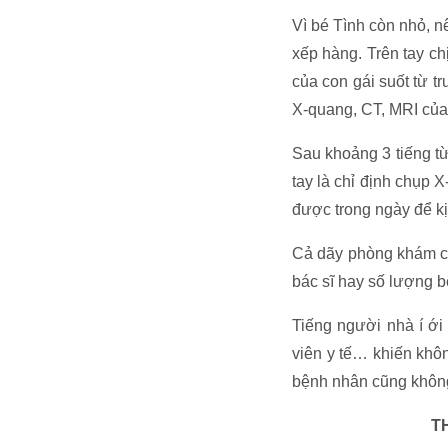
Vì bé Tình còn nhỏ, n
xếp hàng. Trên tay ch
của con gái suốt từ t
X-quang, CT, MRI của 
Sau khoảng 3 tiếng từ
tay là chỉ định chụp 
được trong ngày để kị
Cả dãy phòng khám ch
bác sĩ hay số lượng 
Tiếng người nhà í ới
viên y tế… khiến khôn
bệnh nhân cũng không
T