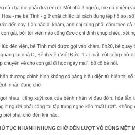
ên cả cha mẹ phải đưa em đi. Một nhà 3 người, mẹ có nhiệm vụ 
ị Hoa - mẹ bé Tình - giữ chặt chiếc túi xách đựng tệp hồ sơ, 
rước đến nay. Lần nào đi khám, anh chị cũng phải cầm theo cả
con gái, bởi tới viện nào cũng được chỉ định chụp chiếu, xét n
 lúc đến viện, bé Tình mới được gọi vào khám. 8h20, bé quay tr
X-quang tại nhà D, Bệnh viện Việt Đức. “Lại mất một tiếng chờ 
p chuyến về cho con gái đi học ngày mai”, bố cô bé nói.
ấn thương chỉnh hình không có bảng hiệu điện tử hiển thị số t
bệnh nhân đang chờ.
 gọi nhau, tiếng xuýt xoa của bệnh nhân vì đau đớn, hòa lẫn t
g ít người phải căng tai tập trung nghe kẻo “mất lượt”. Không 
 biết phải chờ đến khi nào.
HỦ TỤC NHANH NHƯNG CHỜ ĐẾN LƯỢT VÔ CÙNG MỆT M