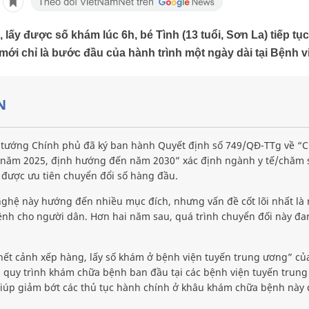
h, lấy được số khám lúc 6h, bé Tình (13 tuổi, Sơn La) tiếp t
ới chỉ là bước đầu của hành trình một ngày dài tại Bệnh v
N
ướng Chính phủ đã ký ban hành Quyết định số 749/QĐ-TTg về “Ch
n năm 2025, định hướng đến năm 2030” xác định ngành y tế/chăm so
ược ưu tiên chuyển đổi số hàng đầu.
nghệ này hướng đến nhiều mục đích, nhưng vấn đề cốt lõi nhất là
nh cho người dân. Hơn hai năm sau, quá trình chuyển đối này đa
 hết cảnh xếp hàng, lấy số khám ở bệnh viện tuyến trung ương” 
 quy trình khám chữa bệnh ban đầu tại các bệnh viện tuyến trung
 giúp giảm bớt các thủ tục hành chính ở khâu khám chữa bệnh này