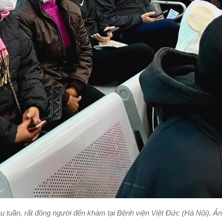
u tuần, rất đông người đến khám tại Bệnh viện Việt Đức (Hà Nội). Ả