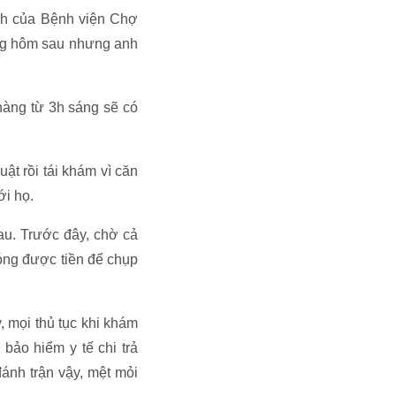
inh của Bệnh viện Chợ
áng hôm sau nhưng anh
hàng từ 3h sáng sẽ có
t rồi tái khám vì căn
ới họ.
au. Trước đây, chờ cả
đóng được tiền để chụp
, mọi thủ tục khi khám
bảo hiểm y tế chi trả
đánh trận vậy, mệt mỏi