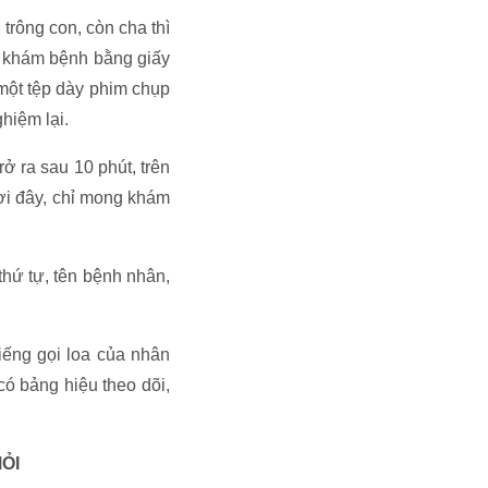
trông con, còn cha thì
sổ khám bệnh bằng giấy
 một tệp dày phim chụp
ghiệm lại.
ở ra sau 10 phút, trên
đợi đây, chỉ mong khám
hứ tự, tên bệnh nhân,
iếng gọi loa của nhân
có bảng hiệu theo dõi,
ỎI