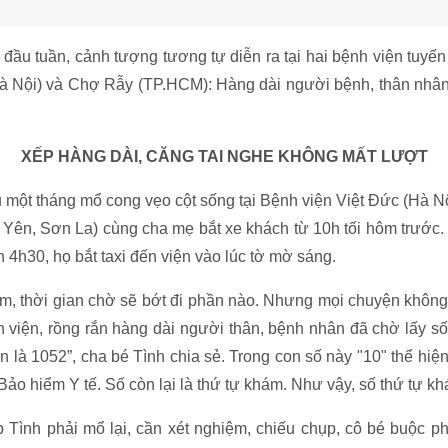
đầu tuần, cảnh tượng tương tự diễn ra tại hai bệnh viện tuyến
à Nội) và Chợ Rẫy (TP.HCM): Hàng dài người bệnh, thân nhân
XẾP HÀNG DÀI, CĂNG TAI NGHE KHÔNG MẤT LƯỢT
 một tháng mổ cong vẹo cột sống tại Bệnh viện Việt Đức (Hà Nộ
ù Yên, Sơn La) cùng cha mẹ bắt xe khách từ 10h tối hôm trước.
n 4h30, họ bắt taxi đến viện vào lúc tờ mờ sáng.
 thời gian chờ sẽ bớt đi phần nào. Nhưng mọi chuyện không
 viện, rồng rắn hàng dài người thân, bệnh nhân đã chờ lấy số
 là 1052”, cha bé Tình chia sẻ. Trong con số này "10" thể hi
ảo hiểm Y tế. Số còn lại là thứ tự khám. Như vậy, số thứ tự k
Tình phải mổ lại, cần xét nghiệm, chiếu chụp, cô bé buộc phả