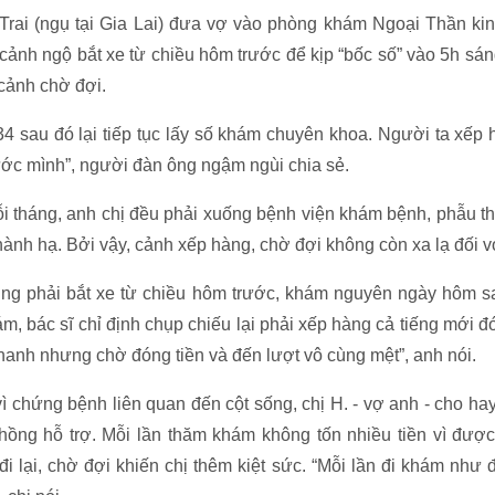
Trai (ngụ tại Gia Lai) đưa vợ vào phòng khám Ngoại Thần k
ảnh ngộ bắt xe từ chiều hôm trước để kịp “bốc số” vào 5h s
cảnh chờ đợi.
34 sau đó lại tiếp tục lấy số khám chuyên khoa. Người ta xếp 
ớc mình”, người đàn ông ngậm ngùi chia sẻ.
 tháng, anh chị đều phải xuống bệnh viện khám bệnh, phẫu thuậ
hành hạ. Bởi vậy, cảnh xếp hàng, chờ đợi không còn xa lạ đối v
ũng phải bắt xe từ chiều hôm trước, khám nguyên ngày hôm s
m, bác sĩ chỉ định chụp chiếu lại phải xếp hàng cả tiếng mới 
nhanh nhưng chờ đóng tiền và đến lượt vô cùng mệt”, anh nói.
ì chứng bệnh liên quan đến cột sống, chị H. - vợ anh - cho hay
ồng hỗ trợ. Mỗi lần thăm khám không tốn nhiều tiền vì được 
i lại, chờ đợi khiến chị thêm kiệt sức. “Mỗi lần đi khám như 