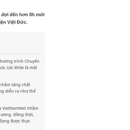
ục đợi đến hơn 8h mới
iện Việt Đức.
ương trình Chuyển
́c sức khỏe là một
 nhằm tăng chất
ng diễn ra như thế
của VietNamNet nhằm
 ương. Đồng thời,
 đang được thực