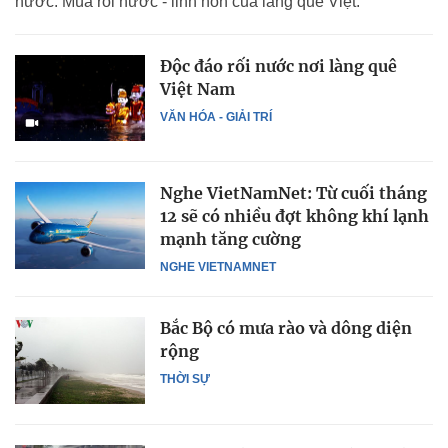
nước: Múa rối nước - linh hồn của làng quê Việt.
Độc đáo rối nước nơi làng quê
Việt Nam
VĂN HÓA - GIẢI TRÍ
Nghe VietNamNet: Từ cuối tháng
12 sẽ có nhiều đợt không khí lạnh
mạnh tăng cường
NGHE VIETNAMNET
Bắc Bộ có mưa rào và dông diện
rộng
THỜI SỰ