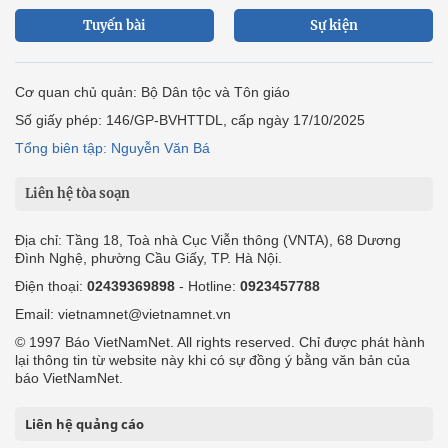
Tuyến bài
Sự kiện
Cơ quan chủ quản: Bộ Dân tộc và Tôn giáo
Số giấy phép: 146/GP-BVHTTDL, cấp ngày 17/10/2025
Tổng biên tập: Nguyễn Văn Bá
Liên hệ tòa soạn
Địa chỉ: Tầng 18, Toà nhà Cục Viễn thông (VNTA), 68 Dương
Đình Nghệ, phường Cầu Giấy, TP. Hà Nội.
Điện thoại:
02439369898
- Hotline:
0923457788
Email: vietnamnet@vietnamnet.vn
© 1997 Báo VietNamNet. All rights reserved. Chỉ được phát hành
lại thông tin từ website này khi có sự đồng ý bằng văn bản của
báo VietNamNet.
Liên hệ quảng cáo