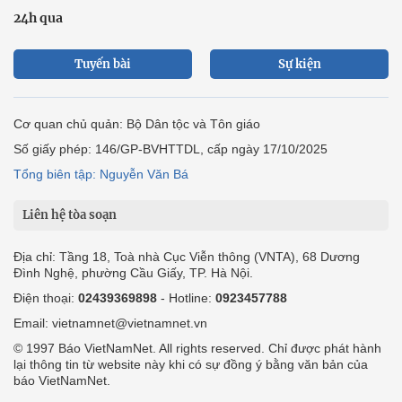
24h qua
Tuyến bài
Sự kiện
Cơ quan chủ quản: Bộ Dân tộc và Tôn giáo
Số giấy phép: 146/GP-BVHTTDL, cấp ngày 17/10/2025
Tổng biên tập: Nguyễn Văn Bá
Liên hệ tòa soạn
Địa chỉ: Tầng 18, Toà nhà Cục Viễn thông (VNTA), 68 Dương
Đình Nghệ, phường Cầu Giấy, TP. Hà Nội.
Điện thoại:
02439369898
- Hotline:
0923457788
Email: vietnamnet@vietnamnet.vn
© 1997 Báo VietNamNet. All rights reserved. Chỉ được phát hành
lại thông tin từ website này khi có sự đồng ý bằng văn bản của
báo VietNamNet.