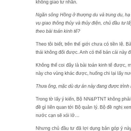
không giao tư nhân.
Ngăn sông Hồng ở thượng du và trung du, hạ d
vụ giao thông thủy và thủy điện, chủ đầu tư l
theo bài toán kinh tế?
Theo tôi biết, trên thế giới chưa có tiền lệ. 
thái không đổi được. Anh có thể bán cái này đ
Không thể coi đây là bài toán kinh tế được, 
này cho vùng khác được, huống chi lại lấy nư
Thưa ông, mặc dù dự án này đang được trình
Trong tờ lấy ý kiến, Bộ NN&PTNT không phải l
đề gì liên quan tới Bộ quản lý. Bộ đề nghị xe
nước cạn sẽ xói lở…
Nhưng chủ đầu tư đã lợi dụng bản góp ý này