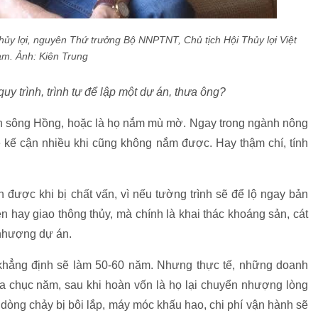
y lợi, nguyên Thứ trưởng Bộ NNPTNT, Chủ tịch Hội Thủy lợi Việt
am.
Ảnh: Kiên Trung
 trình, trình tự để lập một dự án, thưa ông?
 sông Hồng, hoặc là họ nắm mù mờ. Ngay trong ngành nông
rẻ kế cận nhiều khi cũng không nắm được. Hay thậm chí, tính
 được khi bị chất vấn, vì nếu tường trình sẽ để lộ ngay bản
n hay giao thông thủy, mà chính là khai thác khoáng sản, cát
 nhượng dự án.
 khẳng định sẽ làm 50-60 năm. Nhưng thực tế, những doanh
 ba chục năm, sau khi hoàn vốn là họ lại chuyển nhượng lòng
dòng chảy bị bôi lắp, máy móc khấu hao, chi phí vận hành sẽ