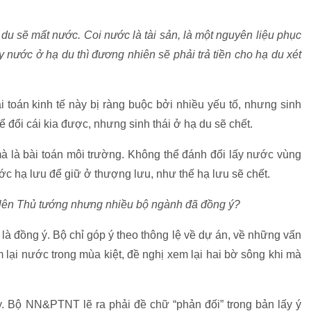
u sẽ mất nước. Coi nước là tài sản, là một nguyên liệu phục
ấy nước ở hạ du thì đương nhiên sẽ phải trả tiền cho hạ du xét
Bài toán kinh tế này bị ràng buộc bởi nhiều yếu tố, nhưng sinh
ể đổi cái kia được, nhưng sinh thái ở hạ du sẽ chết.
mà là bài toán môi trường. Không thể đánh đổi lấy nước vùng
ớc hạ lưu để giữ ở thượng lưu, như thế hạ lưu sẽ chết.
 lên Thủ tướng nhưng nhiều bộ ngành đã đồng ý?
à đồng ý. Bộ chỉ góp ý theo thông lệ về dự án, về những vấn
m lại nước trong mùa kiệt, đề nghị xem lại hai bờ sông khi mà
. Bộ NN&PTNT lẽ ra phải đề chữ “phản đối” trong bản lấy ý