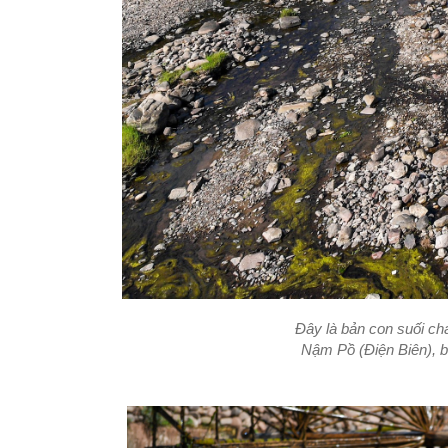
Đây là bản con suối ch
Nậm Pồ (Điện Biên), bắ