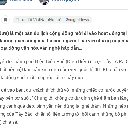
a) là một bản du lịch cộng đồng mới đi vào hoạt động tại 
 không gian sống của bà con người Thái với những nếp nh
oạt động văn hóa văn nghệ hấp dẫn...
uyển từ thành phố Điện Biên Phủ (Điện Biên) đi cực Tây - A Pa
 hút bởi một khu bản xinh đẹp nằm ven quốc lộ 4H. Khu bản vớ
c là dòng suối mát trong róc rách chảy qua.
 để vào bản, du khách thích thú với những chiếc cọ nước truy
ay bên bờ suối. "Chúng tôi không có dự định ghé thăm bản làng
ung cảnh quá đẹp, bình yên nên dừng lại ghé thăm. Những nếp 
rưng của Tây Bắc, khiến tôi liên tưởng tới bối cảnh những bộ p
 chia sẻ.