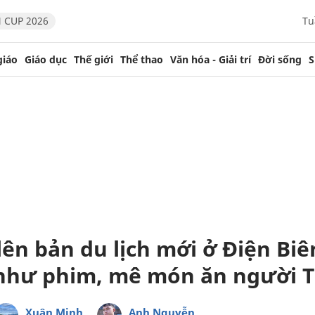
 CUP 2026
Tu
giáo
Giáo dục
Thế giới
Thể thao
Văn hóa - Giải trí
Đời sống
S
ên bản du lịch mới ở Điện Biê
như phim, mê món ăn người T
Xuân Minh
Anh Nguyễn