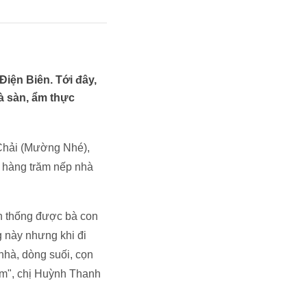
Điện Biên. Tới đây,
à sàn, ẩm thực
 Chải (Mường Nhé),
i hàng trăm nếp nhà
ền thống được bà con
 này nhưng khi đi
nhà, dòng suối, cọn
him", chị Huỳnh Thanh