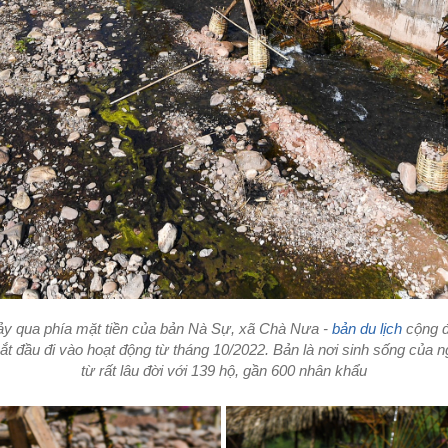
ảy qua phía mặt tiền của bản Nà Sự, xã Chà Nưa -
bản du lịch
cộng đ
t đầu đi vào hoạt động từ tháng 10/2022. Bản là nơi sinh sống của n
từ rất lâu đời với 139 hộ, gần 600 nhân khẩu