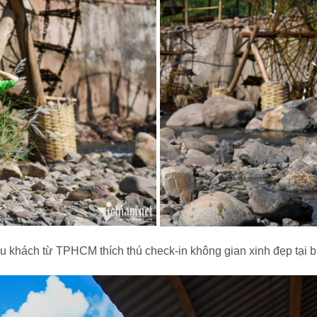
 khách từ TPHCM thích thú check-in không gian xinh đẹp tại 