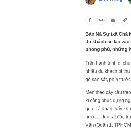
Bản Nà Sự (xã Chà Nư
du khách sẽ lạc vào
phong phú, những h
Trên hành trình di ch
nhiều du khách bị thu
gỗ san sát, phía trướ
Men theo cây cầu treo
kì công phục dựng ng
qua, cả đoàn thấy kh
nước... đều rất đặc t
Vân (Quận 1, TPHCM)