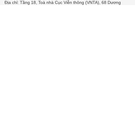
Địa chỉ: Tầng 18, Toà nhà Cục Viễn thông (VNTA), 68 Dương
Đình Nghệ, phường Cầu Giấy, TP. Hà Nội.
Điện thoại:
02439369898
- Hotline:
0923457788
Email: vietnamnet@vietnamnet.vn
© 1997 Báo VietNamNet. All rights reserved. Chỉ được phát hành
lại thông tin từ website này khi có sự đồng ý bằng văn bản của
báo VietNamNet.
Liên hệ quảng cáo
Công ty Cổ phần Truyền thông VietNamNet
0919405885 (Hà Nội)
0919435885 (Tp.HCM)
Hotline:
-
Email: contact@vietnamnet.vn
http://vads.vn
Báo giá:
Hỗ trợ kỹ thuật: support@tech.vietnamnet.vn
Tải ứng dụng
Độc giả gửi bài
Tuyển dụng