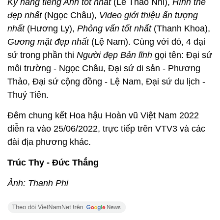
Kỹ năng tiếng Anh tốt nhất
(Lê Thảo Nhi),
Hình thể
đẹp nhất
(Ngọc Châu),
Video giới thiệu ấn tượng
nhất
(Hương Ly),
Phỏng vấn tốt nhất
(Thanh Khoa),
Gương mặt đẹp nhất
(Lệ Nam). Cùng với đó, 4 đại
sứ trong phần thi
Người đẹp Bản lĩnh
gọi tên: Đại sứ
môi trường - Ngọc Châu, Đại sứ di sản - Phương
Thảo, Đại sứ cộng đồng - Lệ Nam, Đại sứ du lịch -
Thuỷ Tiên.
Đêm chung kết Hoa hậu Hoàn vũ Việt Nam 2022
diễn ra vào 25/06/2022, trực tiếp trên VTV3 và các
đài địa phương khác.
Trúc Thy - Đức Thắng
Ảnh: Thanh Phi