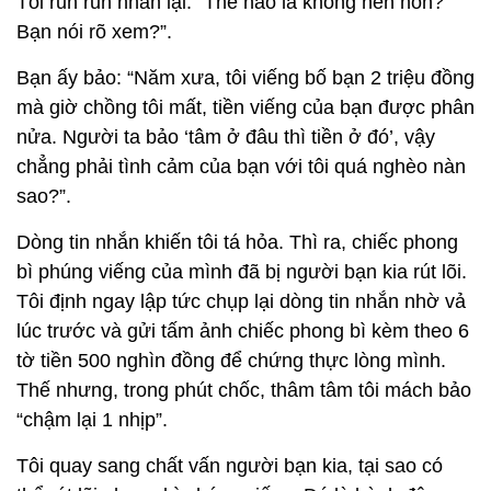
Tôi run run nhắn lại: “Thế nào là không nên hồn?
Bạn nói rõ xem?”.
Bạn ấy bảo: “Năm xưa, tôi viếng bố bạn 2 triệu đồng
mà giờ chồng tôi mất, tiền viếng của bạn được phân
nửa. Người ta bảo ‘tâm ở đâu thì tiền ở đó’, vậy
chẳng phải tình cảm của bạn với tôi quá nghèo nàn
sao?”.
Dòng tin nhắn khiến tôi tá hỏa. Thì ra, chiếc phong
bì phúng viếng của mình đã bị người bạn kia rút lõi.
Tôi định ngay lập tức chụp lại dòng tin nhắn nhờ vả
lúc trước và gửi tấm ảnh chiếc phong bì kèm theo 6
tờ tiền 500 nghìn đồng để chứng thực lòng mình.
Thế nhưng, trong phút chốc, thâm tâm tôi mách bảo
“chậm lại 1 nhịp”.
Tôi quay sang chất vấn người bạn kia, tại sao có