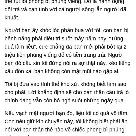
thể rút lõi phong bì phúng viếng. Đó là hành động
dối trá và cạn tình với cả người sống lẫn người đã
khuất.
Người bạn ấy khóc lóc phân bua với tôi, con bạn bị
bệnh nặng phải điều trị suốt mấy năm nay. “Túng
quá làm liều”, cực chẳng đã bạn mới phải bớt lại 2
triệu tiền phúng viếng để có tiền trang trải. Người
bạn đó cầu xin tôi đừng nói ra sự thật này, kẻo tiếng
xấu đồn xa, bạn không còn mặt mũi nào gặp ai.
Tôi bị đưa vào tình thế khó xử, không biết làm sao
cho phải. Lời khẳng định sẽ cho bạn thân câu trả lời
chính đáng vẫn còn bỏ ngỏ suốt những ngày qua.
Nếu vạch mặt người bạn đó, liệu tôi có quá vô tâm.
Còn nếu giữ kín chuyện này, tôi không biết phải ăn
nói với bạn thân thế nào về chiếc phong bì phúng