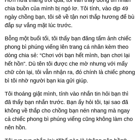
Hơn nửa tháng trôi qua, tôi vẫn thấy dòng tin nhắn
chia buồn của mình bị ngó lơ. Tôi tính, vào dịp 49
ngày chồng bạn, tôi sẽ về tận nơi thắp hương để bù
đắp sự vắng mặt lúc trước.
Bỗng một buổi tối, tôi thấy bạn đăng tấm ảnh chiếc
phong bì phúng viếng lên trang cá nhân kèm theo
dòng chia sẻ: “Chơi với bạn hết mình, bạn chơi lại
hết hồn”. Dù tên tôi được che mờ nhưng với mấy
chữ còn lại, tôi vẫn nhận ra, đó chính là chiếc phong
bì tôi nhờ người bạn kia gửi giúp.
Tôi thoáng giật mình, tính vào nhắn tin hỏi bạn thì
đã thấy bạn nhắn trước. Bạn ấy hỏi tôi, tại sao đã
không về thắp cho chồng bạn nén nhang mà ngay
cả chiếc phong bì phúng viếng cũng không làm cho
nên hồn.