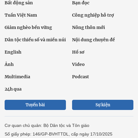
Bất động sản
Bạn đọc
Tuần Việt Nam
Công nghiệp hỗ trợ
Giảm nghèo bền vững
Nông thôn mới
Dân tộc thiểu số và miền núi
Nội dung chuyên đề
English
Hồ sơ
Ảnh
Video
Multimedia
Podcast
24h qua
Tuyến bài
Sự kiện
Cơ quan chủ quản: Bộ Dân tộc và Tôn giáo
Số giấy phép: 146/GP-BVHTTDL, cấp ngày 17/10/2025