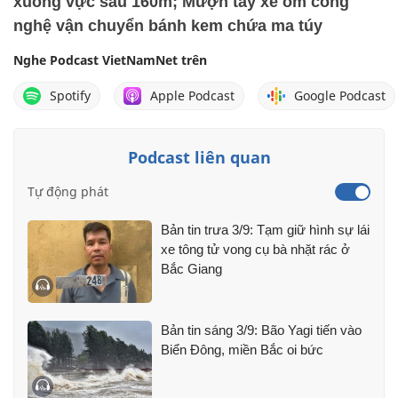
xuống vực sâu 160m; Mượn tay xe ôm công
nghệ vận chuyển bánh kem chứa ma túy
Nghe Podcast VietNamNet trên
Spotify
Apple Podcast
Google Podcast
Podcast liên quan
Tự động phát
Bản tin trưa 3/9: Tạm giữ hình sự lái
xe tông tử vong cụ bà nhặt rác ở
Bắc Giang
Bản tin sáng 3/9: Bão Yagi tiến vào
Biển Đông, miền Bắc oi bức