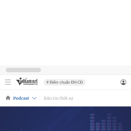
# Điểm chuẩn ĐH-CĐ
Podcast
Bản tin thời sự