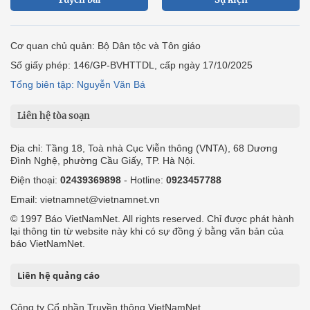
Cơ quan chủ quản: Bộ Dân tộc và Tôn giáo
Số giấy phép: 146/GP-BVHTTDL, cấp ngày 17/10/2025
Tổng biên tập: Nguyễn Văn Bá
Liên hệ tòa soạn
Địa chỉ: Tầng 18, Toà nhà Cục Viễn thông (VNTA), 68 Dương
Đình Nghệ, phường Cầu Giấy, TP. Hà Nội.
Điện thoại:
02439369898
- Hotline:
0923457788
Email: vietnamnet@vietnamnet.vn
© 1997 Báo VietNamNet. All rights reserved. Chỉ được phát hành
lại thông tin từ website này khi có sự đồng ý bằng văn bản của
báo VietNamNet.
Liên hệ quảng cáo
Công ty Cổ phần Truyền thông VietNamNet