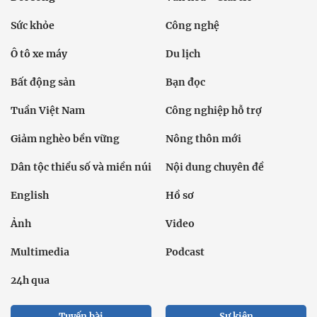
Sức khỏe
Công nghệ
Ô tô xe máy
Du lịch
Bất động sản
Bạn đọc
Tuần Việt Nam
Công nghiệp hỗ trợ
Giảm nghèo bền vững
Nông thôn mới
Dân tộc thiểu số và miền núi
Nội dung chuyên đề
English
Hồ sơ
Ảnh
Video
Multimedia
Podcast
24h qua
Tuyến bài
Sự kiện