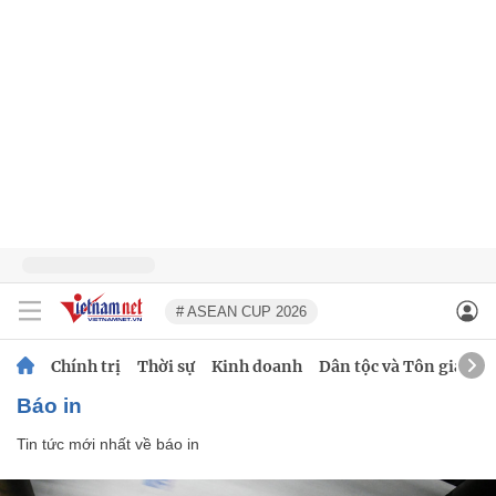
# ASEAN CUP 2026
Chính trị
Thời sự
Kinh doanh
Dân tộc và Tôn giáo
báo in
Tin tức mới nhất về
báo in