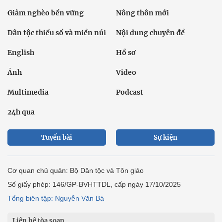
Giảm nghèo bền vững
Nông thôn mới
Dân tộc thiểu số và miền núi
Nội dung chuyên đề
English
Hồ sơ
Ảnh
Video
Multimedia
Podcast
24h qua
Tuyến bài
Sự kiện
Cơ quan chủ quản: Bộ Dân tộc và Tôn giáo
Số giấy phép: 146/GP-BVHTTDL, cấp ngày 17/10/2025
Tổng biên tập: Nguyễn Văn Bá
Liên hệ tòa soạn