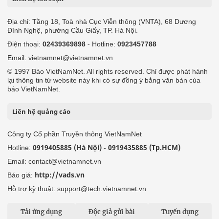
Địa chỉ: Tầng 18, Toà nhà Cục Viễn thông (VNTA), 68 Dương
Đình Nghệ, phường Cầu Giấy, TP. Hà Nội.
Điện thoại:
02439369898
- Hotline:
0923457788
Email: vietnamnet@vietnamnet.vn
© 1997 Báo VietNamNet. All rights reserved. Chỉ được phát hành
lại thông tin từ website này khi có sự đồng ý bằng văn bản của
báo VietNamNet.
Liên hệ quảng cáo
Công ty Cổ phần Truyền thông VietNamNet
0919405885 (Hà Nội)
0919435885 (Tp.HCM)
Hotline:
-
Email: contact@vietnamnet.vn
http://vads.vn
Báo giá:
Hỗ trợ kỹ thuật: support@tech.vietnamnet.vn
Tải ứng dụng
Độc giả gửi bài
Tuyển dụng