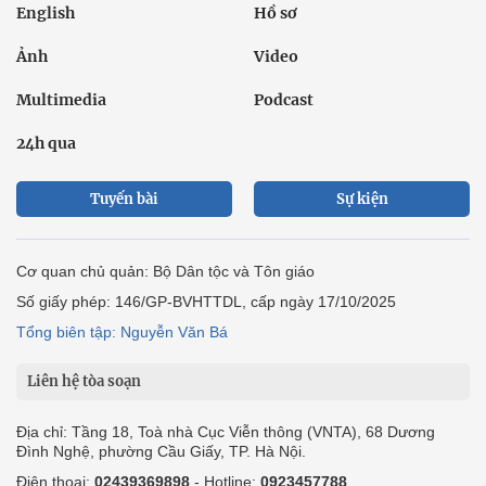
English
Hồ sơ
Ảnh
Video
Multimedia
Podcast
24h qua
Tuyến bài
Sự kiện
Cơ quan chủ quản: Bộ Dân tộc và Tôn giáo
Số giấy phép: 146/GP-BVHTTDL, cấp ngày 17/10/2025
Tổng biên tập: Nguyễn Văn Bá
Liên hệ tòa soạn
Địa chỉ: Tầng 18, Toà nhà Cục Viễn thông (VNTA), 68 Dương
Đình Nghệ, phường Cầu Giấy, TP. Hà Nội.
Điện thoại:
02439369898
- Hotline:
0923457788