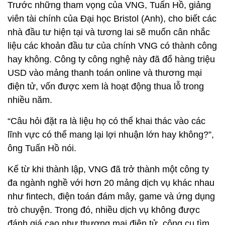
vậy", ông Khải nói với Nikkei.
Thực tế cho thấy, sự cạnh tranh sẽ mang đến
những ý tưởng tốt, đặc biệt là trong các lĩnh vực mà
VNG có lợi thế. Chẳng hạn, việc phục vụ ngôn ngữ
tiếng Việt đã tạo nên sự thống trị của ứng dụng Zalo
và là nền tảng cho tính năng nhận dạng giọng nói
của Kiki.
Thách thức mới…
Trước những tham vọng của VNG, Tuấn Hồ, giảng
viên tài chính của Đại học Bristol (Anh), cho biết các
nhà đầu tư hiện tại và tương lai sẽ muốn cân nhắc
liệu các khoản đầu tư của chính VNG có thành công
hay không. Công ty công nghệ này đã đổ hàng triệu
USD vào mảng thanh toán online và thương mại
điện tử, vốn được xem là hoạt động thua lỗ trong