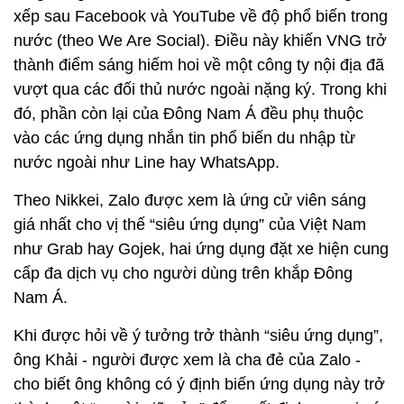
Không tham vọng trở thành một siêu ứng dụng,
Zalo là một phần cuộc sống của người Việt
Trong hơn 15 năm qua, VNG đã đa dạng hóa kinh
doanh sang lĩnh vực điện toán đám mây, quảng
cáo, thanh toán điện tử và thông tin liên lạc. Đồng
thời, công ty này cũng xây dựng được tập người
dùng online lớn nhất Việt Nam.
Ứng dụng nhắn tin Zalo có 62 triệu người dùng, chỉ
xếp sau Facebook và YouTube về độ phổ biến trong
nước (theo We Are Social). Điều này khiến VNG trở
thành điểm sáng hiếm hoi về một công ty nội địa đã
vượt qua các đối thủ nước ngoài nặng ký. Trong khi
đó, phần còn lại của Đông Nam Á đều phụ thuộc
vào các ứng dụng nhắn tin phổ biến du nhập từ
nước ngoài như Line hay WhatsApp.