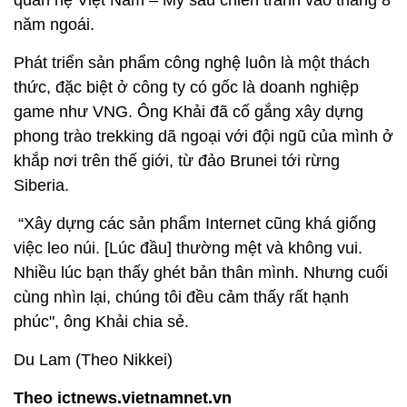
Một khách hàng sử dụng Zalo Pay của VNG để mua sắm tại
cửa hàng. (Ảnh: Tomoya Onishi)
Ghi nhận của Nikkei, ông Lê Hồng Minh hi vọng một
ngày nào đó hình ảnh của Việt Nam sẽ gắn liền với
công nghệ hơn là chiến tranh. "25 năm trôi qua và
thế hệ của tôi vẫn chưa thể thay đổi ấn tượng đó",
ông Minh phát biểu tại sự kiện đánh dấu 25 năm
quan hệ Việt Nam – Mỹ sau chiến tranh vào tháng 8
năm ngoái.
Phát triển sản phẩm công nghệ luôn là một thách
thức, đặc biệt ở công ty có gốc là doanh nghiệp
game như VNG. Ông Khải đã cố gắng xây dựng
phong trào trekking dã ngoại với đội ngũ của mình ở
khắp nơi trên thế giới, từ đảo Brunei tới rừng