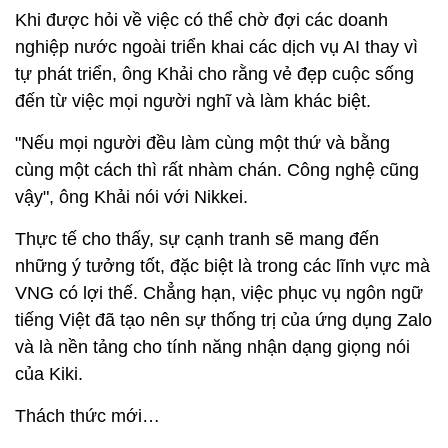
Ông Khải từ chối tiết lộ thông tin về đối tác.
Lĩnh vực nghiên cứu ở Zalo AI khá đa dạng, từ công
nghệ nhận dạng khuôn mặt hiện đang được ngân
hàng Bản Việt sử dụng để xác minh khách hàng,
đến việc phát nhạc thông qua Kiki được tích hợp
trên kho nhạc khổng lồ của Zing MP3. Trên ứng
dụng nhắn tin Zalo, đội ngũ AI đang thử nghiệm việc
chuyển đổi tin nhắn từ âm thanh sang văn bản.
Khi được hỏi về việc có thể chờ đợi các doanh
nghiệp nước ngoài triển khai các dịch vụ AI thay vì
tự phát triển, ông Khải cho rằng vẻ đẹp cuộc sống
đến từ việc mọi người nghĩ và làm khác biệt.
"Nếu mọi người đều làm cùng một thứ và bằng
cùng một cách thì rất nhàm chán. Công nghệ cũng