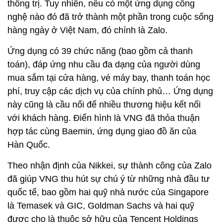
khiến Zalo tốn nhiều dung lượng và trở nên kém
thân thiện.
"Nếu muốn là tất cả, bạn có thể không là gì cả", ông
nói với phóng viên Nikkei khi đang ngồi trên một bãi
cỏ ở sân thượng của tòa nhà VNG trong lúc hoàng
hôn xuống dần.
Ông Khải lập luận rằng, ngoài Trung Quốc, không
nơi nào có một ứng dụng có thể thực sự giữ vị trí
thống trị. Tuy nhiên, nếu có một ứng dụng công
nghệ nào đó đã trở thành một phần trong cuộc sống
hàng ngày ở Việt Nam, đó chính là Zalo.
Ứng dụng có 39 chức năng (bao gồm cả thanh
toán), đáp ứng nhu cầu đa dạng của người dùng
mua sắm tại cửa hàng, vé máy bay, thanh toán học
phí, truy cập các dịch vụ của chính phủ… Ứng dụng