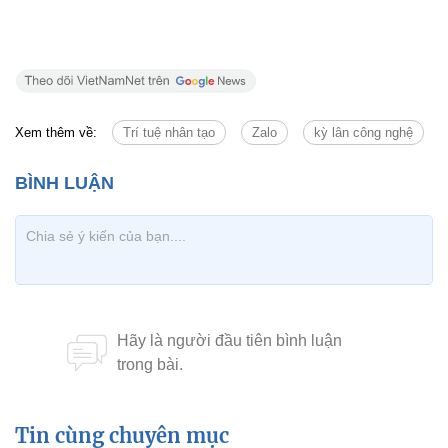
Siberia.
“Xây dựng các sản phẩm Internet cũng khá giống
việc leo núi. [Lúc đầu] thường mệt và không vui.
Nhiều lúc bạn thấy ghét bản thân mình. Nhưng cuối
cùng nhìn lại, chúng tôi đều cảm thấy rất hạnh
phúc", ông Khải chia sẻ.
Du Lam
(Theo Nikkei)
Theo ictnews.vietnamnet.vn
Xem thêm về:
Trí tuệ nhân tạo
Zalo
kỳ lân công nghệ