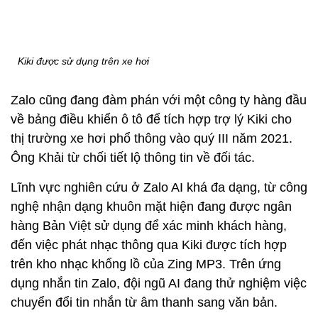
Kiên định với làn sóng trí tuệ nhân tạo
Dù không chắc chắn về việc Zalo có trở thành siêu
ứng dụng hay không, ông Khải vẫn kiên định: “Làn
sóng tiếp theo là AI. Và chúng ta nên đầu tư.”
Tháng 12/2020, Zalo AI giới thiệu Kiki trên loa thông
minh, sản phẩm được xây dựng dựa trên công nghệ
tương tự như Alexa của Amazon và Siri của Apple
nhưng hỗ trợ tiếng Việt.
Kiki được sử dụng trên xe hơi
Zalo cũng đang đàm phán với một công ty hàng đầu
về bảng điều khiển ô tô để tích hợp trợ lý Kiki cho
thị trường xe hơi phổ thông vào quý III năm 2021.