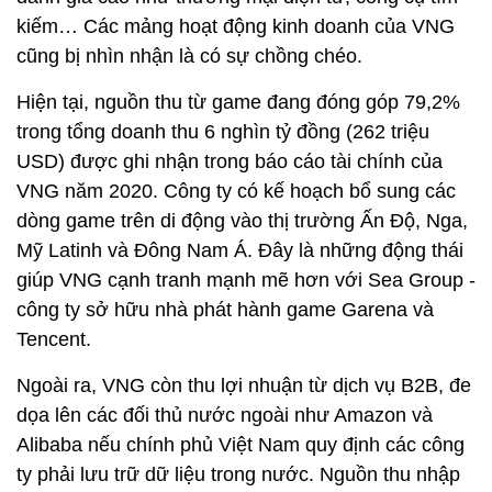
nhiều năm.
“Câu hỏi đặt ra là liệu họ có thể khai thác vào các
lĩnh vực có thể mang lại lợi nhuận lớn hay không?”,
ông Tuấn Hồ nói.
Kể từ khi thành lập, VNG đã trở thành một công ty
đa ngành nghề với hơn 20 mảng dịch vụ khác nhau
như fintech, điện toán đám mây, game và ứng dụng
trò chuyện. Trong đó, nhiều dịch vụ không được
đánh giá cao như thương mại điện tử, công cụ tìm
kiếm… Các mảng hoạt động kinh doanh của VNG
cũng bị nhìn nhận là có sự chồng chéo.
Hiện tại, nguồn thu từ game đang đóng góp 79,2%
trong tổng doanh thu 6 nghìn tỷ đồng (262 triệu
USD) được ghi nhận trong báo cáo tài chính của
VNG năm 2020. Công ty có kế hoạch bổ sung các