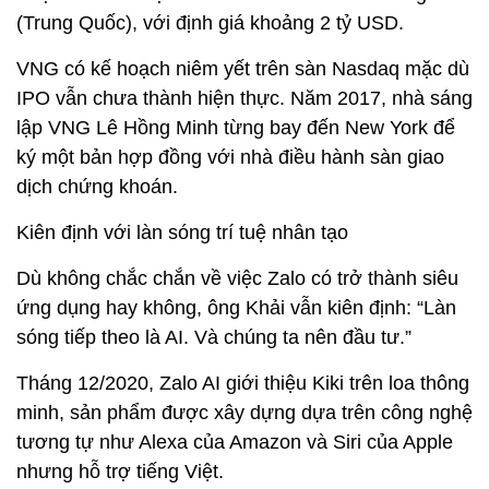
này cũng là cầu nối để nhiều thương hiệu kết nối
với khách hàng. Điển hình là VNG đã thỏa thuận
hợp tác cùng Baemin, ứng dụng giao đồ ăn của
Hàn Quốc.
Theo nhận định của Nikkei, sự thành công của Zalo
đã giúp VNG thu hút sự chú ý từ những nhà đầu tư
quốc tế, bao gồm hai quỹ nhà nước của Singapore
là Temasek và GIC, Goldman Sachs và hai quỹ
được cho là thuộc sở hữu của Tencent Holdings
(Trung Quốc), với định giá khoảng 2 tỷ USD.
VNG có kế hoạch niêm yết trên sàn Nasdaq mặc dù
IPO vẫn chưa thành hiện thực. Năm 2017, nhà sáng
lập VNG Lê Hồng Minh từng bay đến New York để
ký một bản hợp đồng với nhà điều hành sàn giao
dịch chứng khoán.