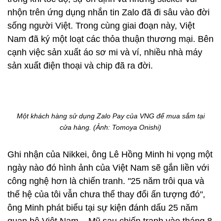
biến của game máy tính và quán cà phê internet.
Lúc bấy giờ, Việt Nam chưa gia nhập Tổ chức
Thương mại Thế giới, ít được biết đến về thương
mại mà thường được biết đến là một quốc gia nhỏ
bé đã đánh bại Pháp và Mỹ xâm lược.
Sau nhiều nỗ lực, VNG bổ sung một loạt dịch vụ
quan trọng với nền kinh tế hiện tại của Việt Nam
như thanh toán, phát trực tiếp, điện toán đám mây
trong khi tốc độ, sự ổn định và những sticker vui
nhộn trên ứng dụng nhắn tin Zalo đã đi sâu vào đời
sống người Việt. Trong cùng giai đoạn này, Việt
Nam đã ký một loạt các thỏa thuận thương mại. Bên
cạnh việc sản xuất áo sơ mi và ví, nhiều nhà máy
sản xuất điện thoại và chip đã ra đời.