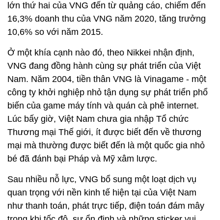
dòng game trên di động vào thị trường Ấn Độ, Nga,
Mỹ Latinh và Đông Nam Á. Đây là những động thái
giúp VNG cạnh tranh mạnh mẽ hơn với Sea Group -
công ty sở hữu nhà phát hành game Garena và
Tencent.
Ngoài ra, VNG còn thu lợi nhuận từ dịch vụ B2B, đe
dọa lên các đối thủ nước ngoài như Amazon và
Alibaba nếu chính phủ Việt Nam quy định các công
ty phải lưu trữ dữ liệu trong nước. Nguồn thu nhập
lớn thứ hai của VNG đến từ quảng cáo, chiếm đến
16,3% doanh thu của VNG năm 2020, tăng trưởng
10,6% so với năm 2015.
Ở một khía cạnh nào đó, theo Nikkei nhận định,
VNG đang đồng hành cùng sự phát triển của Việt
Nam. Năm 2004, tiền thân VNG là Vinagame - một
công ty khởi nghiệp nhỏ tận dụng sự phát triển phổ