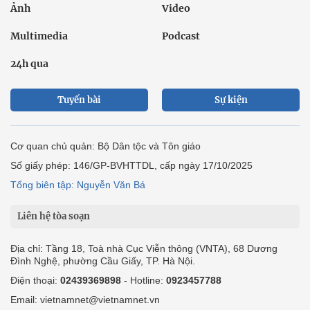
Ô tô xe máy
Du lịch
Bất động sản
Bạn đọc
Tuần Việt Nam
Công nghiệp hỗ trợ
Giảm nghèo bền vững
Nông thôn mới
Dân tộc thiểu số và miền núi
Nội dung chuyên đề
English
Hồ sơ
Ảnh
Video
Multimedia
Podcast
24h qua
Tuyến bài
Sự kiện