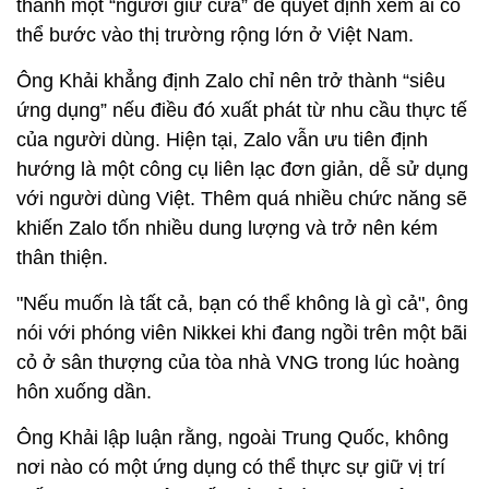
Theo Nikkei, Zalo được xem là ứng cử viên sáng
giá nhất cho vị thế “siêu ứng dụng” của Việt Nam
như Grab hay Gojek, hai ứng dụng đặt xe hiện cung
cấp đa dịch vụ cho người dùng trên khắp Đông
Nam Á.
Khi được hỏi về ý tưởng trở thành “siêu ứng dụng”,
ông Khải - người được xem là cha đẻ của Zalo -
cho biết ông không có ý định biến ứng dụng này trở
thành một “người giữ cửa” để quyết định xem ai có
thể bước vào thị trường rộng lớn ở Việt Nam.
Ông Khải khẳng định Zalo chỉ nên trở thành “siêu
ứng dụng” nếu điều đó xuất phát từ nhu cầu thực tế
của người dùng. Hiện tại, Zalo vẫn ưu tiên định
hướng là một công cụ liên lạc đơn giản, dễ sử dụng
với người dùng Việt. Thêm quá nhiều chức năng sẽ