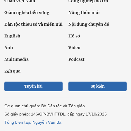
Tuần Việt Nam
Công nghiệp hỗ trợ
Giảm nghèo bền vững
Nông thôn mới
Dân tộc thiểu số và miền núi
Nội dung chuyên đề
English
Hồ sơ
Ảnh
Video
Multimedia
Podcast
24h qua
Tuyến bài
Sự kiện
Cơ quan chủ quản: Bộ Dân tộc và Tôn giáo
Số giấy phép: 146/GP-BVHTTDL, cấp ngày 17/10/2025
Tổng biên tập: Nguyễn Văn Bá