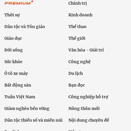
Chính trị
Thời sự
Kinh doanh
Dân tộc và Tôn giáo
Thể thao
Giáo dục
Thế giới
Đời sống
Văn hóa - Giải trí
Sức khỏe
Công nghệ
Ô tô xe máy
Du lịch
Bất động sản
Bạn đọc
Tuần Việt Nam
Công nghiệp hỗ trợ
Giảm nghèo bền vững
Nông thôn mới
Dân tộc thiểu số và miền núi
Nội dung chuyên đề