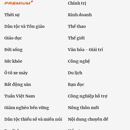
Chính trị
Thời sự
Kinh doanh
Dân tộc và Tôn giáo
Thể thao
Giáo dục
Thế giới
Đời sống
Văn hóa - Giải trí
Sức khỏe
Công nghệ
Ô tô xe máy
Du lịch
Bất động sản
Bạn đọc
Tuần Việt Nam
Công nghiệp hỗ trợ
Giảm nghèo bền vững
Nông thôn mới
Dân tộc thiểu số và miền núi
Nội dung chuyên đề