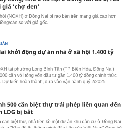
i giá ‘chợ đen’
hội (NOXH) ở Đồng Nai bị rao bán trên mạng giá cao hơn
đồng/căn so với giá gốc.
 SẢN
ai khởi động dự án nhà ở xã hội 1.400 tỷ
XH tại phường Long Bình Tân (TP Biên Hòa, Đồng Nai)
000 căn với tổng vốn đầu tư gần 1.400 tỷ đồng chính thức
. Dự kiến hoàn thành, đưa vào vận hành quý 2/2025.
h 500 căn biệt thự trái phép liên quan đến
h LDG bị bắt
 căn biệt thự, nhà liền kề một dự án khu dân cư ở Đồng Nai
bá là "Khu đô thị thông minh đầu tiên của Việt Nam" đang bỏ