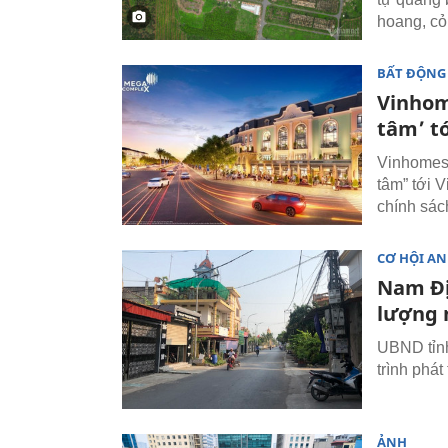
hoang, cỏ
BẤT ĐỘNG
Vinhom
tâm’ t
Vinhomes 
tâm” tới 
chính sác
CƠ HỘI AN
Nam Đị
lượng 
UBND tỉn
trình phát
ẢNH