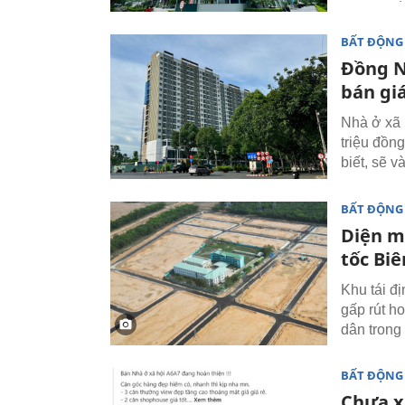
BẤT ĐỘNG
Đồng Na
bán gi
Nhà ở xã 
triệu đồn
biết, sẽ v
BẤT ĐỘNG
Diện m
tốc Bi
Khu tái đ
gấp rút h
dân trong
BẤT ĐỘNG
Chưa xâ