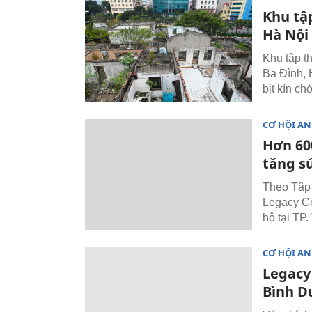
Khu tậ
Hà Nội
Khu tập t
Ba Đình, 
bịt kín ch
CƠ HỘI AN
Hơn 600
tăng s
Theo Tập 
Legacy Ce
hộ tại TP.
CƠ HỘI AN
Legacy 
Bình 