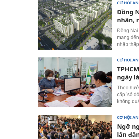
CƠ HỘI AN
Đồng N
nhân, 
Đồng Nai 
mang đến 
nhập thấp
CƠ HỘI AN
TPHCM q
ngày l
Theo hướn
cấp 'sổ đ
không quá
CƠ HỘI AN
Ngỡ ng
lấn đă