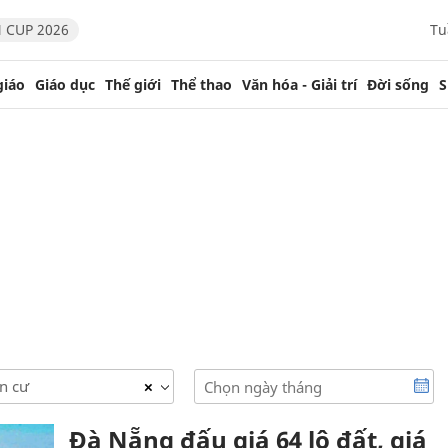
 CUP 2026
Tu
giáo
Giáo dục
Thế giới
Thể thao
Văn hóa - Giải trí
Đời sống
S
an cư
×
Đà Nẵng đấu giá 64 lô đất, giá