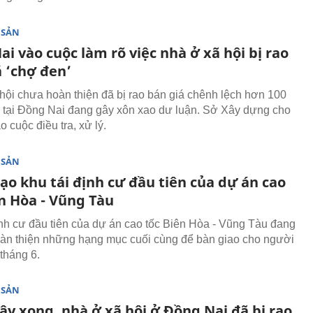
 SẢN
i vào cuộc làm rõ việc nhà ở xã hội bị rao
á ‘chợ đen’
hội chưa hoàn thiện đã bị rao bán giá chênh lệch hơn 100
g tại Đồng Nai đang gây xôn xao dư luận. Sở Xây dựng cho
ào cuộc điều tra, xử lý.
 SẢN
ạo khu tái định cư đầu tiên của dự án cao
ên Hòa - Vũng Tàu
ịnh cư đầu tiên của dự án cao tốc Biên Hòa - Vũng Tàu đang
oàn thiện những hạng mục cuối cùng để bàn giao cho người
 tháng 6.
 SẢN
y xong, nhà ở xã hội ở Đồng Nai đã bị rao