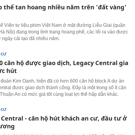
p thể tan hoang nhiều năm trên 'đất vàng'
hể Viện tư liệu phim Việt Nam ở mặt đường Liễu Giai (quận
Hà Nội) đang trong tình trạng hoang phế, các lối ra vào được
ờ ngày cải tạo đã nhiều năm.
 CƯ
 căn hộ được giao dịch, Legacy Central gia
ức hút
đoàn Kim Oanh, hiện đã có hơn 600 căn hộ block A dự án
ntral được giao dịch thành công. Đây là một trong số ít căn
 Thuận An có mức giá tốt cùng loạt lợi thế hấp dẫn khác.
 CƯ
Central - căn hộ hút khách an cư, đầu tư ở
Dương