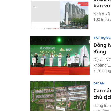
bán vớ
Nhà ở xã 
100 triệu 
BẤT ĐỘNG
Đồng N
đồng
Dự án NO
khoảng 1.
khởi công
DỰ ÁN
Cận cản
chủ tịc
Hàng trăm
tự quảng 