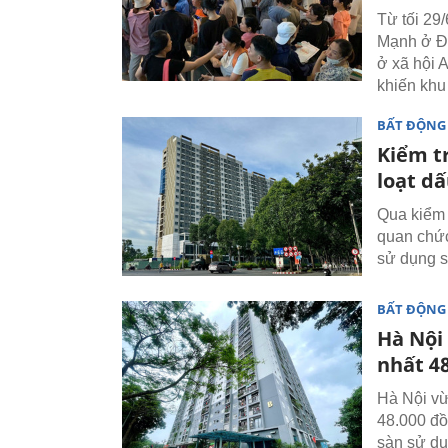
Từ tối 29
Mạnh ở Đ
ở xã hội 
khiến khu
BẤT ĐỘNG
Kiểm t
loạt d
Qua kiểm 
quan chức
sử dụng s
BẤT ĐỘNG
Hà Nội
nhất 4
Hà Nội vừ
48.000 đồ
sàn sử dụ