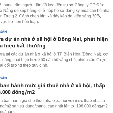
/6, hàng trăm người dân đã kéo đến trụ sở Công ty CP Đức
à Nẵng để xếp hàng, chờ nộp hồ sơ đăng ký mua căn hộ nhà
An Trung 2. Cảnh chen lấn, xô đẩy kéo dài đến sáng 30/6,
 vực trở nên hỗn loạn.
 SẢN
ra dự án nhà ở xã hội ở Đồng Nai, phát hiện
ấu hiệu bất thường
tra tại các dự án nhà ở xã hội ở TP Biên Hòa (Đồng Nai), cơ
 năng phát hiện hơn 360 căn hộ vắng chủ, nhiều căn được
ai đối tượng theo quy định.
 SẢN
 ban hành mức giá thuê nhà ở xã hội, thấp
8.000 đồng/m2
a ban hành giá cho thuê nhà ở xã hội với mức thấp nhất là
ng/m2 sàn sử dụng/tháng, cao nhất lên tới 198.000 đồng/m2
ng/tháng.