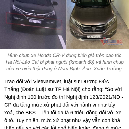
Hình chụp xe Honda CR-V dùng biển giả trên cao tốc
Hà Nội-Lào Cai bị phạt nguội (khoanh đỏ) và hình chụp
của xe biển thật đang ở Nam Định. Ảnh: Xuân Trường
Trao đổi với VietNamNet, luật sư Dương Đức
Thắng (Đoàn Luật sư TP Hà Nội) cho rằng: “So với
Nghị định 100 trước đó thì Nghị định 123/2021/NĐ -
CP đã tăng mức xử phạt đối với hành vi như tẩy
xoá, che BKS… lên tối đa là 6 triệu đồng đối với xe
ô tô. Tuy nhiên, mức xử phạt như vậy vẫn còn khá
thấp nếu so với các lỗi phổ biến khác, đang ở mức