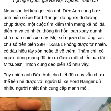
hội nghị Quốc gia Hà Nội. Nguồn: Tuấn Ori
Ngay sau lời kêu gọi của anh Đức Anh cùng bức
ảnh biển số xe Ford Ranger do người đi đường
chụp được, một cuộc tìm kiếm trên mạng xã hội đã
diễn ra và có nhiều thông tin hỗn loạn xoay quanh
chủ nhân chiếc xe này. Một số người cho rằng các
chữ số trên biển 29H - 558.81 không được tự nhiên,
có dấu hiệu tẩy xóa hoặc tô vẽ thêm. Thậm chí, có
người dùng mạng đã tìm ra được một chiếc bán tải
Mitsubishi Triton cũng đeo biển số như vậy.
Tuy nhiên anh Đức Anh cho biết đến nay vẫn chưa
thể liên hệ được với người lái xe Ford Ranger dù
nhiều người nhiệt tình cung cấp manh mối.