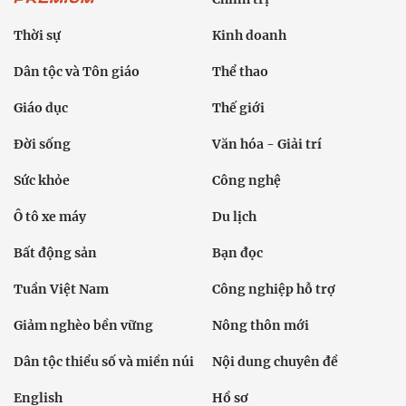
Thời sự
Kinh doanh
Dân tộc và Tôn giáo
Thể thao
Giáo dục
Thế giới
Đời sống
Văn hóa - Giải trí
Sức khỏe
Công nghệ
Ô tô xe máy
Du lịch
Bất động sản
Bạn đọc
Tuần Việt Nam
Công nghiệp hỗ trợ
Giảm nghèo bền vững
Nông thôn mới
Dân tộc thiểu số và miền núi
Nội dung chuyên đề
English
Hồ sơ