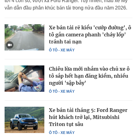
tới 4 con số, vượt xa Ford Ranger. Tuy nhiên, mẫu xe Mỹ
vẫn dẫn đầu phân khúc bán tải trong nửa đầu năm 2026.
Xe bán tải rẽ kiểu 'cướp đường', ô
tô gắn camera phanh 'cháy lốp'
tránh tai nạn
Ô TÔ - XE MÁY
Chiêu lừa mới nhắm vào chủ xe ô
tô sắp hết hạn đăng kiểm, nhiều
người 'sập bẫy'
Ô TÔ - XE MÁY
Xe bán tải tháng 5: Ford Ranger
hút khách trở lại, Mitsubishi
Triton tụt sâu
Ô TÔ - XE MÁY