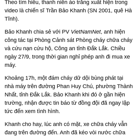
Theo tìm hiểu, thanh niên áo trắng xuất hiện trong
video là chiến sĩ Trần Bảo Khanh (SN 2001, quê Hà
Tĩnh).
Bảo Khanh chia sẻ với PV
VietNamNet
, anh hiện
công tác tại Phòng Cảnh sát Phòng cháy chữa cháy
và cứu nạn cứu hộ, Công an tỉnh Đắk Lắk. Chiều
ngày 27/9, trong thời gian nghỉ phép anh đi mua xe
máy.
Khoảng 17h, một đám cháy dữ dội bùng phát tại
nhà máy trên đường Phan Huy Chú, phường Thành
Nhất, tỉnh Đắk Lắk. Bảo Khanh khi đó ở gần hiện
trường, nhận được tin báo từ đồng đội đã ngay lập
tức đến xem tình hình.
Khanh cho hay, lúc anh có mặt, xe chữa cháy vẫn
đang trên đường đến. Anh đã kéo vòi nước chữa