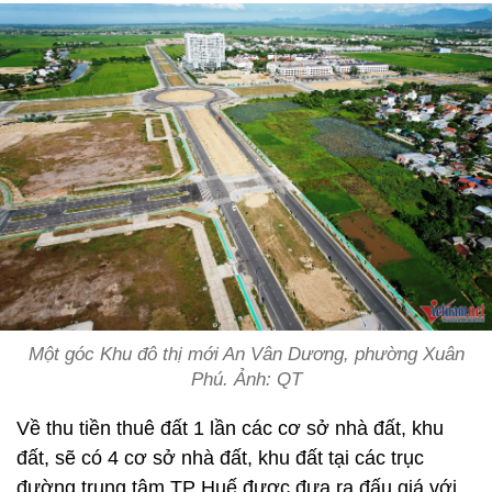
Một góc Khu đô thị mới An Vân Dương, phường Xuân
Phú. Ảnh: QT
Về thu tiền thuê đất 1 lần các cơ sở nhà đất, khu
đất, sẽ có 4 cơ sở nhà đất, khu đất tại các trục
đường trung tâm TP Huế được đưa ra đấu giá với