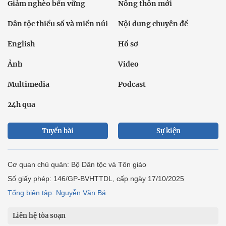
Giảm nghèo bền vững
Nông thôn mới
Dân tộc thiểu số và miền núi
Nội dung chuyên đề
English
Hồ sơ
Ảnh
Video
Multimedia
Podcast
24h qua
Tuyến bài
Sự kiện
Cơ quan chủ quản: Bộ Dân tộc và Tôn giáo
Số giấy phép: 146/GP-BVHTTDL, cấp ngày 17/10/2025
Tổng biên tập: Nguyễn Văn Bá
Liên hệ tòa soạn