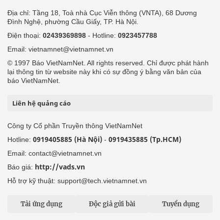
Địa chỉ: Tầng 18, Toà nhà Cục Viễn thông (VNTA), 68 Dương
Đình Nghệ, phường Cầu Giấy, TP. Hà Nội.
Điện thoại:
02439369898
- Hotline:
0923457788
Email: vietnamnet@vietnamnet.vn
© 1997 Báo VietNamNet. All rights reserved. Chỉ được phát hành
lại thông tin từ website này khi có sự đồng ý bằng văn bản của
báo VietNamNet.
Liên hệ quảng cáo
Công ty Cổ phần Truyền thông VietNamNet
0919405885 (Hà Nội)
0919435885 (Tp.HCM)
Hotline:
-
Email: contact@vietnamnet.vn
http://vads.vn
Báo giá:
Hỗ trợ kỹ thuật: support@tech.vietnamnet.vn
Tải ứng dụng
Độc giả gửi bài
Tuyển dụng