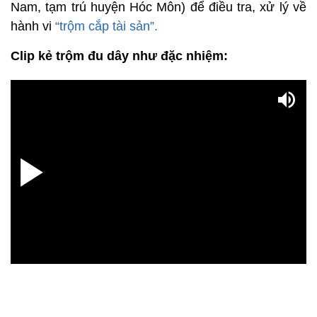
Nam, tạm trú huyện Hóc Môn) để điều tra, xử lý về
hành vi
“trộm cắp tài sản”.
Clip kẻ trộm đu dây như đặc nhiệm: