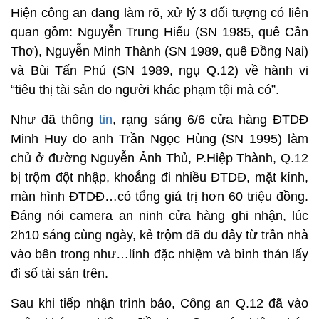
Hiện công an đang làm rõ, xử lý 3 đối tượng có liên
quan gồm: Nguyễn Trung Hiếu (SN 1985, quê Cần
Thơ), Nguyễn Minh Thành (SN 1989, quê Đồng Nai)
và Bùi Tấn Phú (SN 1989, ngụ Q.12) về hành vi
“tiêu thị tài sản do người khác phạm tội mà có”.
Như đã thông
tin
, rạng sáng 6/6 cửa hàng ĐTDĐ
Minh Huy do anh Trần Ngọc Hùng (SN 1995) làm
chủ ở đường Nguyễn Ảnh Thủ, P.Hiệp Thành, Q.12
bị trộm đột nhập, khoắng đi nhiều ĐTDĐ, mặt kính,
màn hình ĐTDĐ…có tổng giá trị hơn 60 triệu đồng.
Đáng nói camera an ninh cửa hàng ghi nhận, lúc
2h10 sáng cùng ngày, kẻ trộm đã đu dây từ trần nhà
vào bên trong như…lính đặc nhiệm và bình thản lấy
đi số tài sản trên.
Sau khi tiếp nhận trình báo, Công an Q.12 đã vào