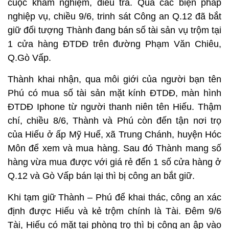
cuộc khám nghiệm, điều tra. Qua các biện pháp
nghiệp vụ, chiều 9/6, trinh sát Công an Q.12 đã bắt
giữ đối tượng Thành đang bán số tài sản vụ trộm tại
1 cửa hàng ĐTDĐ trên đường Phạm Văn Chiêu,
Q.Gò Vấp.
Thành khai nhận, qua môi giới của người bạn tên
Phú có mua số tài sản mặt kính ĐTDĐ, màn hình
ĐTDĐ Iphone từ người thanh niên tên Hiếu. Thậm
chí, chiều 8/6, Thành và Phú còn đến tận nơi trọ
của Hiếu ở ấp Mỹ Huế, xã Trung Chánh, huyện Hóc
Môn để xem và mua hàng. Sau đó Thành mang số
hàng vừa mua được với giá rẻ đến 1 số cửa hàng ở
Q.12 và Gò Vấp bán lại thì bị công an bắt giữ.
Khi tạm giữ Thành – Phú để khai thác, công an xác
định được Hiếu và kẻ trộm chính là Tài. Đêm 9/6
Tài, Hiếu có mặt tại phòng trọ thì bị công an ập vào