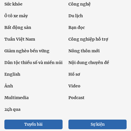
Sức khỏe
Công nghệ
Ô tô xe máy
Du lịch
Bất động sản
Bạn đọc
Tuần Việt Nam
Công nghiệp hỗ trợ
Giảm nghèo bền vững
Nông thôn mới
Dân tộc thiểu số và miền núi
Nội dung chuyên đề
English
Hồ sơ
Ảnh
Video
Multimedia
Podcast
24h qua
Tuyến bài
Sự kiện