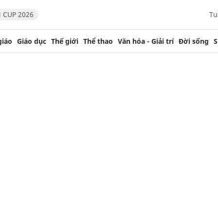
 CUP 2026
Tu
giáo
Giáo dục
Thế giới
Thể thao
Văn hóa - Giải trí
Đời sống
S