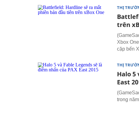
THỊ TRƯỜ
Battlef
trên x
(GameSao)
Xbox One t
cặp bến X
THỊ TRƯỜ
Halo 5
East 20
(GameSao)
trong năm