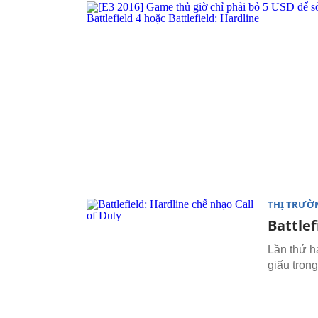
THỊ TRƯỜ
Battlef
Lần thứ ha
giấu tron