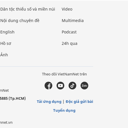
Dân tộc thiểu số và miền núi
Video
Nội dung chuyên đề
Multimedia
English
Podcast
Hồ sơ
24h qua
Ảnh
Theo dõi VietNamNet trên
amNet
5885 (Tp.HCM)
Tải ứng dụng
Độc giả gửi bài
Tuyển dụng
mnet.vn