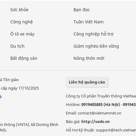
Sức khỏe
Bạn đọc
Công nghệ
Tuần Việt Nam
Ô tô xe máy
Công nghiệp hỗ trợ
Du lịch
Giảm nghèo bền vững
Bất động sản
Nông thôn mới
à Tôn giáo
Liên hệ quảng cáo
 cấp ngày 17/10/2025
Công ty Cổ phần Truyền thông VietN
á
Hotline:
0919405885 (Hà Nội)
-
091943
Email: contact@vietnamnet.vn
Báo giá:
http://vads.vn
Viễn thông (VNTA), 68 Dương Đình
Nội.
Hỗ trợ kỹ thuật: support@tech.vietna