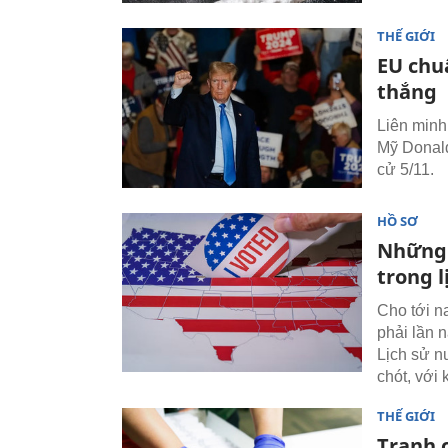
THẾ GIỚI
EU chu
thắng
Liên minh
Mỹ Donald
cử 5/11.
HỒ SƠ
Những 
trong l
Cho tới n
phải lần 
Lịch sử n
chót, với
THẾ GIỚI
Tranh 