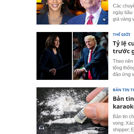
Các chuyê
ngày bầu 
giá vàng 
THẾ GIỚI
Tỷ lệ 
trước 
Theo nền 
tổng thốn
đảo ứng v
BẢN TIN T
Bản tin
karaok
Bản tin c
vong; Xác
shipper; 