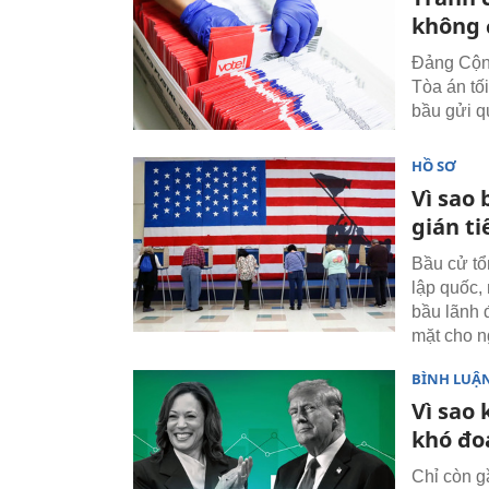
không 
Đảng Cộn
Tòa án tố
bầu gửi q
HỒ SƠ
Vì sao 
gián ti
Bầu cử tổn
lập quốc,
bầu lãnh đ
mặt cho n
BÌNH LUẬN
Vì sao 
khó đo
Chỉ còn g