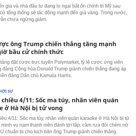
n gia và nhà đầu tư đang lo ngại bất ổn chính trị Mỹ sau
cử tổng thống sẽ tác động mạnh đến giá vàng. Trong nước,
vẫn chưa ngừng giảm.
cược ông Trump chiến thắng tăng mạnh
giờ bầu cử chính thức
tảng đặt cược trực tuyến Polymarket, tỷ lệ cược ứng viên
g đảng Cộng hòa Donald Trump giành chiến thắng đang áp
iên đảng Dân chủ Kamala Harris.
HỜI SỰ
 chiều 4/11: Sốc ma túy, nhân viên quán
e ở Hà Nội bị tử vong
hiều 4/11: Sốc ma túy, nhân viên quán karaoke ở Hà Nội bị tử
 minh vụ nam thanh niên đánh tới tấp, cầm rựa đòi chém nữ
EU chuẩn bị cho kịch bản ông Trump giành chiến thắng