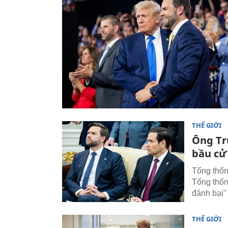
THẾ GIỚI
Ông Tr
bầu cử
Tổng thốn
Tổng thốn
đánh bại"
THẾ GIỚI