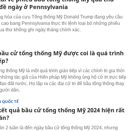
đề ngày ở Pennsylvania
g hòa của cựu Tổng thống Mỹ Donald Trump đang yêu cầu
i cao bang Pennsylvania thực thi lệnh loại bỏ những phiếu
ua thư không ghi ngày tháng chính xác.
bầu cử tổng thống Mỹ được coi là quá trình
ếp?
g thống Mỹ là một quá trình gián tiếp vì các chính trị gia thời
 những tác giả của Hiến pháp Mỹ không ủng hộ cử tri trực tiếp
ạo đất nước. Họ lập ra các đại cử tri để bầu tổng thống thay
gười dân.
 QUỐC TẾ
kết quả bầu cử tổng thống Mỹ 2024 hiện rất
án?
ần 2 tuần là đến ngày bầu cử tổng thống Mỹ 2024, nhưng