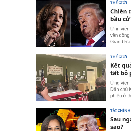
THẾ GIỚI
Chiến 
bầu cử 
Ứng viên 
vận động 
Grand Rap
THẾ GIỚI
Kết qu
tất bỏ
Ứng viên 
Dân chủ K
phiếu ở th
TÀI CHÍNH
Sau ng
sao?