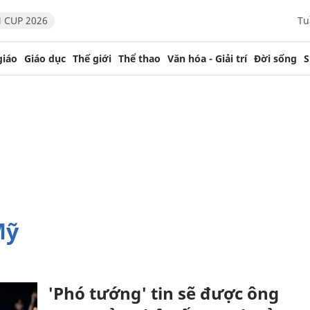
 CUP 2026
Tu
giáo
Giáo dục
Thế giới
Thể thao
Văn hóa - Giải trí
Đời sống
S
Mỹ
'Phó tướng' tin sẽ được ông