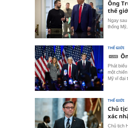
Ông Tr
thế gi
Ngay sau 
thống Mỹ,
THẾ GIỚI
Ôn
Phát biểu
một chiến
Mỹ vĩ đại t
THẾ GIỚI
Chủ tịc
xác nh
Chủ tịch H