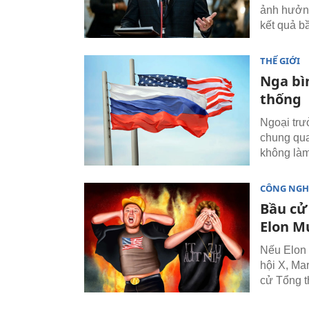
ảnh hưởng
kết quả b
THẾ GIỚI
Nga bì
thống
Ngoại trư
chung qua
không làm
CÔNG NGH
Bầu cử
Elon M
Nếu Elon 
hội X, Mar
cử Tổng t