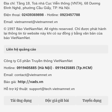
Địa chỉ: Tầng 18, Toà nhà Cục Viễn thông (VNTA), 68 Dương
Đình Nghệ, phường Cầu Giấy, TP. Hà Nội.
Điện thoại:
02439369898
- Hotline:
0923457788
Email: vietnamnet@vietnamnet.vn
© 1997 Báo VietNamNet. All rights reserved. Chỉ được phát hành
lại thông tin từ website này khi có sự đồng ý bằng văn bản của
báo VietNamNet.
Liên hệ quảng cáo
Công ty Cổ phần Truyền thông VietNamNet
0919405885 (Hà Nội)
0919435885 (Tp.HCM)
Hotline:
-
Email: contact@vietnamnet.vn
http://vads.vn
Báo giá:
Hỗ trợ kỹ thuật: support@tech.vietnamnet.vn
Tải ứng dụng
Độc giả gửi bài
Tuyển dụng