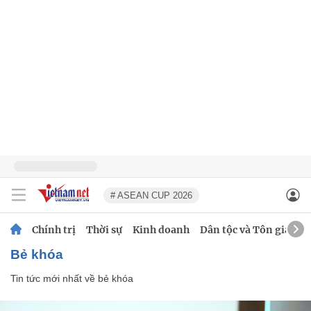
# ASEAN CUP 2026
Chính trị
Thời sự
Kinh doanh
Dân tộc và Tôn giáo
bẻ khóa
Tin tức mới nhất về
bẻ khóa