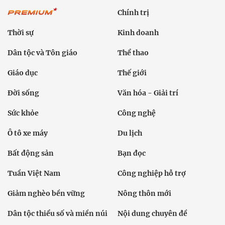
Chính trị
Thời sự
Kinh doanh
Dân tộc và Tôn giáo
Thể thao
Giáo dục
Thế giới
Đời sống
Văn hóa - Giải trí
Sức khỏe
Công nghệ
Ô tô xe máy
Du lịch
Bất động sản
Bạn đọc
Tuần Việt Nam
Công nghiệp hỗ trợ
Giảm nghèo bền vững
Nông thôn mới
Dân tộc thiểu số và miền núi
Nội dung chuyên đề