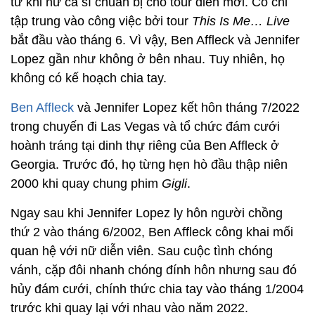
từ khi nữ ca sĩ chuẩn bị cho tour diễn mới. Cô chỉ
tập trung vào công việc bởi tour
This Is Me… Live
bắt đầu vào tháng 6. Vì vậy, Ben Affleck và Jennifer
Lopez gần như không ở bên nhau. Tuy nhiên, họ
không có kế hoạch chia tay.
Ben Affleck
và Jennifer Lopez kết hôn tháng 7/2022
trong chuyến đi Las Vegas và tổ chức đám cưới
hoành tráng tại dinh thự riêng của Ben Affleck ở
Georgia. Trước đó, họ từng hẹn hò đầu thập niên
2000 khi quay chung phim
Gigli
.
Ngay sau khi Jennifer Lopez ly hôn người chồng
thứ 2 vào tháng 6/2002, Ben Affleck công khai mối
quan hệ với nữ diễn viên. Sau cuộc tình chóng
vánh, cặp đôi nhanh chóng đính hôn nhưng sau đó
hủy đám cưới, chính thức chia tay vào tháng 1/2004
trước khi quay lại với nhau vào năm 2022.