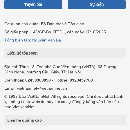
Tuyến bài
Sự kiện
Cơ quan chủ quản: Bộ Dân tộc và Tôn giáo
Số giấy phép: 146/GP-BVHTTDL, cấp ngày 17/10/2025
Tổng biên tập: Nguyễn Văn Bá
Liên hệ tòa soạn
Địa chỉ: Tầng 18, Toà nhà Cục Viễn thông (VNTA), 68 Dương
Đình Nghệ, phường Cầu Giấy, TP. Hà Nội.
Điện thoại:
02439369898
- Hotline:
0923457788
Email: vietnamnet@vietnamnet.vn
© 1997 Báo VietNamNet. All rights reserved. Chỉ được phát hành
lại thông tin từ website này khi có sự đồng ý bằng văn bản của
báo VietNamNet.
Liên hệ quảng cáo