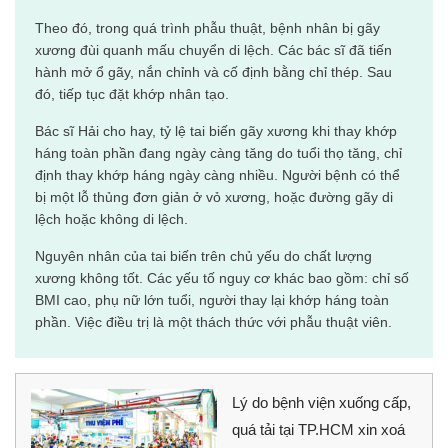
Theo đó, trong quá trình phẫu thuật, bệnh nhân bị gãy
xương đùi quanh mấu chuyển di lệch. Các bác sĩ đã tiến
hành mở ổ gãy, nắn chỉnh và cố định bằng chỉ thép. Sau
đó, tiếp tục đặt khớp nhân tạo.
Bác sĩ Hải cho hay, tỷ lệ tai biến gãy xương khi thay khớp
háng toàn phần đang ngày càng tăng do tuổi thọ tăng, chỉ
định thay khớp háng ngày càng nhiều. Người bệnh có thể
bị một lỗ thủng đơn giản ở vỏ xương, hoặc đường gãy di
lệch hoặc không di lệch.
Nguyên nhân của tai biến trên chủ yếu do chất lượng
xương không tốt. Các yếu tố nguy cơ khác bao gồm: chỉ số
BMI cao, phụ nữ lớn tuổi, người thay lại khớp háng toàn
phần. Việc điều trị là một thách thức với phẫu thuật viên.
Lý do bệnh viện xuống cấp,
quá tải tại TP.HCM xin xoá