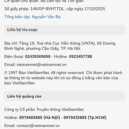
Cơ quan chủ quản: Bộ Dân tộc và Tôn giáo
Số giấy phép: 146/GP-BVHTTDL, cấp ngày 17/10/2025
Tổng biên tập: Nguyễn Văn Bá
Liên hệ tòa soạn
Địa chỉ: Tầng 18, Toà nhà Cục Viễn thông (VNTA), 68 Dương
Đình Nghệ, phường Cầu Giấy, TP. Hà Nội.
Điện thoại:
02439369898
- Hotline:
0923457788
Email: vietnamnet@vietnamnet.vn
© 1997 Báo VietNamNet. All rights reserved. Chỉ được phát hành
lại thông tin từ website này khi có sự đồng ý bằng văn bản của
báo VietNamNet.
Liên hệ quảng cáo
Công ty Cổ phần Truyền thông VietNamNet
0919405885 (Hà Nội)
0919435885 (Tp.HCM)
Hotline:
-
Email: contact@vietnamnet.vn