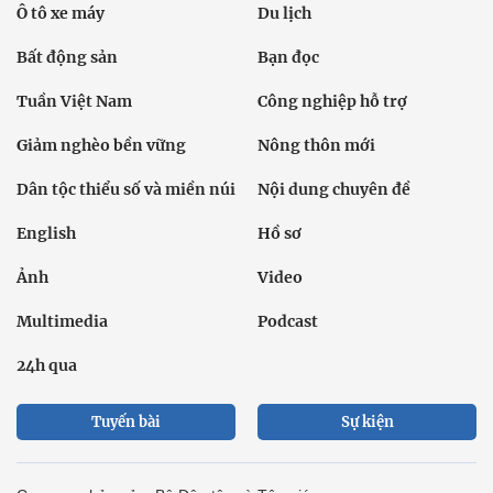
Ô tô xe máy
Du lịch
Bất động sản
Bạn đọc
Tuần Việt Nam
Công nghiệp hỗ trợ
Giảm nghèo bền vững
Nông thôn mới
Dân tộc thiểu số và miền núi
Nội dung chuyên đề
English
Hồ sơ
Ảnh
Video
Multimedia
Podcast
24h qua
Tuyến bài
Sự kiện