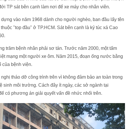
 đới TP sát bên cạnh làm nơi để xe máy cho nhân viên.
y dựng vào năm 1968 dành cho người nghèo, ban đầu lấy tên
 thuộc "top đầu" ở TP.HCM. Sát bên cạnh là ký túc xá Cao
60.
àng trăm bệnh nhân phải sơ tán. Trước năm 2000, một tấm
m thiệt mạng một người xe ôm. Năm 2015, đoạn ống nước bằng
ổ của bệnh viện.
ghị tháo dỡ công trình trên vì không đảm bảo an toàn trong
 sinh môi trường. Cách đây ít ngày, các sở ngành tại
 để có phương án giải quyết vấn đề nhức nhối trên.