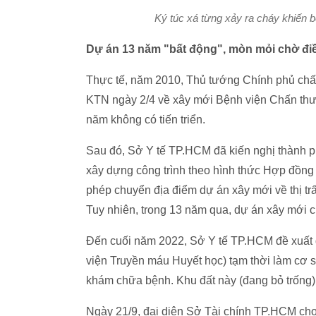
Ký túc xá từng xảy ra cháy khiến b
Dự án 13 năm "bất động", mòn mỏi chờ đi
Thực tế, năm 2010, Thủ tướng Chính phủ chấ
KTN ngày 2/4 về xây mới Bệnh viện Chấn th
năm không có tiến triển.
Sau đó, Sở Y tế TP.HCM đã kiến nghị thành p
xây dựng công trình theo hình thức Hợp đồng 
phép chuyển địa điểm dự án xây mới về thị t
Tuy nhiên, trong 13 năm qua, dự án xây mới ch
Đến cuối năm 2022, Sở Y tế TP.HCM đề xuất 
viện Truyền máu Huyết học) tạm thời làm cơ 
khám chữa bệnh. Khu đất này (đang bỏ trống) đ
Ngày 21/9, đại diện Sở Tài chính TP.HCM cho bi