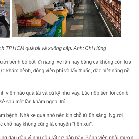
nh TP.HCM quá tải và xuống cấp. Ảnh: Chí Hùng
ời bệnh bó bột, đi nạng, xe lăn hay băng ca không còn lựa
ực khám bệnh, đóng viện phí và lấy thuốc, đặc biệt nặng nề
h viện nào quá tải và cũ kỹ như vậy. Lúc nộp tiền tôi còn bị
sẻ sau một lần khám ngoại trú.
hám bệnh. Nhà xe quá nhỏ nên kín chỗ từ 8h sáng. Người
c chỗ hay không cũng là chuyện “hên xui”.
cũng đau đầu vì nhu cầu rất cơ bản này. Bệnh viện phải mượn