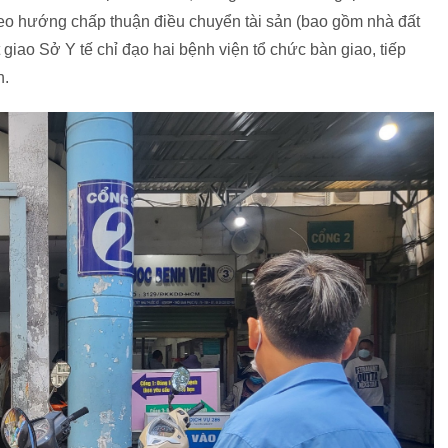
o hướng chấp thuận điều chuyển tài sản (bao gồm nhà đất
ất giao Sở Y tế chỉ đạo hai bệnh viện tổ chức bàn giao, tiếp
h.