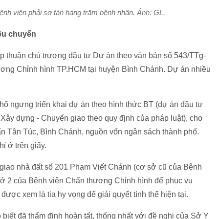
ệnh viện phải sơ tán hàng trăm bệnh nhân. Ảnh: GL.
ều chuyển
p thuận chủ trương đầu tư Dự án theo văn bản số 543/TTg-
ương Chỉnh hình TP.HCM tại huyện Bình Chánh. Dự án nhiều
hố ngưng triển khai dự án theo hình thức BT (dự án đầu tư
Xây dựng - Chuyển giao theo quy định của pháp luật), cho
rấn Tân Túc, Bình Chánh, nguồn vốn ngân sách thành phố.
ỉ ở trên giấy.
giao nhà đất số 201 Phạm Viết Chánh (cơ sở cũ của Bệnh
sở 2 của Bệnh viện Chấn thương Chỉnh hình để phục vụ
ược xem là tia hy vọng để giải quyết tình thế hiện tại.
ết đã thẩm định hoàn tất, thống nhất với đề nghị của Sở Y