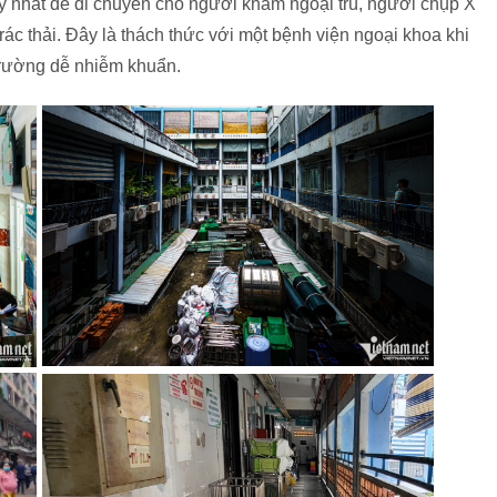
y nhất để di chuyển cho người khám ngoại trú, người chụp X
c thải. Đây là thách thức với một bệnh viện ngoại khoa khi
trường dễ nhiễm khuẩn.