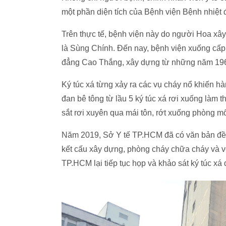
một phần diện tích của Bệnh viện Bệnh nhiệt
Trên thực tế, bệnh viện này do người Hoa xâ
là Sùng Chính. Đến nay, bệnh viện xuống cấp
đẳng Cao Thắng, xây dựng từ những năm 19
Ký túc xá từng xảy ra các vụ cháy nổ khiến h
đan bê tông từ lầu 5 ký túc xá rơi xuống là
sắt rơi xuyên qua mái tôn, rớt xuống phòng m
Năm 2019, Sở Y tế TP.HCM đã có văn bản đề n
kết cấu xây dựng, phòng cháy chữa cháy và vệ
TP.HCM lại tiếp tục họp và khảo sát ký túc xá