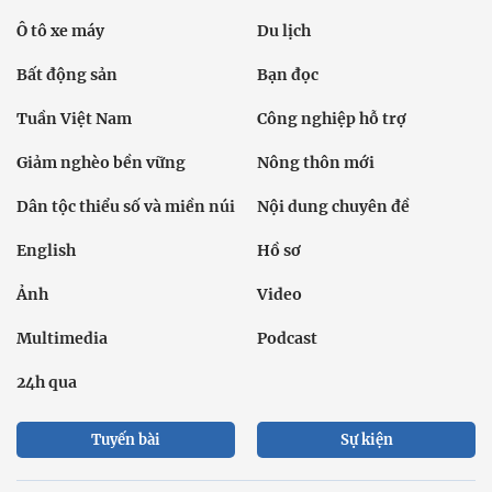
Ô tô xe máy
Du lịch
Bất động sản
Bạn đọc
Tuần Việt Nam
Công nghiệp hỗ trợ
Giảm nghèo bền vững
Nông thôn mới
Dân tộc thiểu số và miền núi
Nội dung chuyên đề
English
Hồ sơ
Ảnh
Video
Multimedia
Podcast
24h qua
Tuyến bài
Sự kiện