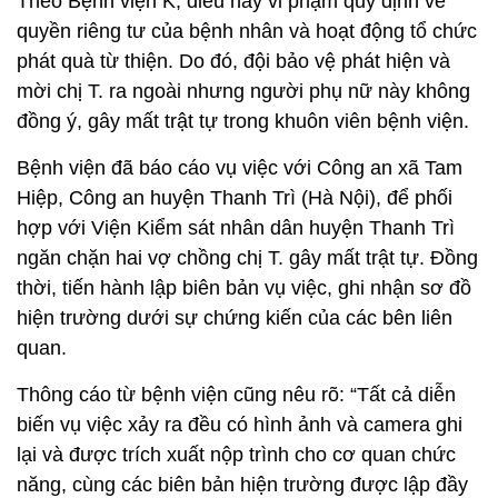
Theo Bệnh viện K, điều này vi phạm quy định về
quyền riêng tư của bệnh nhân và hoạt động tổ chức
phát quà từ thiện. Do đó, đội bảo vệ phát hiện và
mời chị T. ra ngoài nhưng người phụ nữ này không
đồng ý, gây mất trật tự trong khuôn viên bệnh viện.
Bệnh viện đã báo cáo vụ việc với Công an xã Tam
Hiệp, Công an huyện Thanh Trì (Hà Nội), để phối
hợp với Viện Kiểm sát nhân dân huyện Thanh Trì
ngăn chặn hai vợ chồng chị T. gây mất trật tự. Đồng
thời, tiến hành lập biên bản vụ việc, ghi nhận sơ đồ
hiện trường dưới sự chứng kiến của các bên liên
quan.
Thông cáo từ bệnh viện cũng nêu rõ: “Tất cả diễn
biến vụ việc xảy ra đều có hình ảnh và camera ghi
lại và được trích xuất nộp trình cho cơ quan chức
năng, cùng các biên bản hiện trường được lập đầy