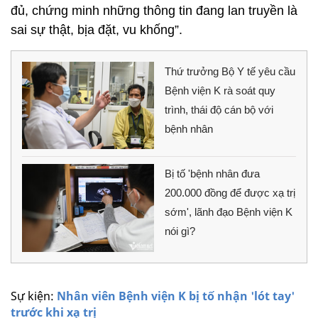
đủ, chứng minh những thông tin đang lan truyền là
sai sự thật, bịa đặt, vu khống”.
Thứ trưởng Bộ Y tế yêu cầu
Bệnh viện K rà soát quy
trình, thái độ cán bộ với
bệnh nhân
Bị tố 'bệnh nhân đưa
200.000 đồng để được xạ trị
sớm', lãnh đạo Bệnh viện K
nói gì?
Sự kiện:
Nhân viên Bệnh viện K bị tố nhận 'lót tay'
trước khi xạ trị