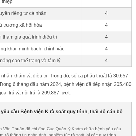
 thiệp
uyền riêng tư cá nhân
4
ủ trương xã hội hóa
4
tham gia quá trình điều trị
4
ng khai, minh bạch, chính xác
4
âng cao thể trạng và tâm lý
4
hân khám và điều trị. Trong đó, số ca phẫu thuật là 30.657,
ợt. Trong 6 tháng đầu năm 2024, bệnh viện đã tiếp nhận 205.480
ại trú và nội trú là 209.887 lượt.
yêu cầu Bệnh viện K rà soát quy trình, thái độ cán bộ
ần Văn Thuấn đã chỉ đạo Cục Quản lý Khám chữa bệnh yêu cầu
m rõ thông tin phản ánh, nghiêm túc rà soát lại các quy trình,