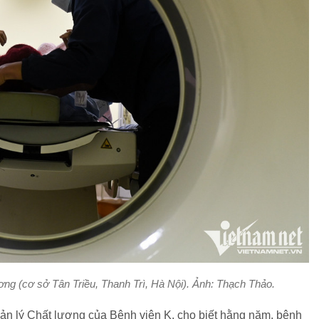
ương (cơ sở Tân Triều, Thanh Trì, Hà Nội). Ảnh: Thạch Thảo.
ản lý Chất lượng của Bệnh viện K, cho biết hằng năm, bệnh