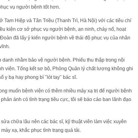
phục vụ người bệnh tốt hơn.
ở Tam Hiệp và Tân Triều (Thanh Trì, Hà Nội) với các tiêu chí
iều kiện cơ sở phục vụ người bệnh, an ninh, cháy nổ, hoạt
Đoàn đã lấy ý kiến người bệnh về thái độ phục vụ của nhân
vĩnh.
n danh nhằm bảo vệ người bệnh. Phiếu thu thập trong nội
nh viện. Tổng kết sơ bộ, Phòng Quản lý chất lượng không ghi
 y bạ hay phong bì "lót tay" bác sĩ.
mong muốn bệnh viện có thêm nhiều máy xạ trị để người bệnh
hản ánh có tình trạng tiêu cực, tôi sẽ báo cáo ban lãnh đạo
sửa chữa lâu nên các bác sĩ, kỹ thuật viên làm việc xuyên
áy xạ, khắc phục tình trạng quá tải.