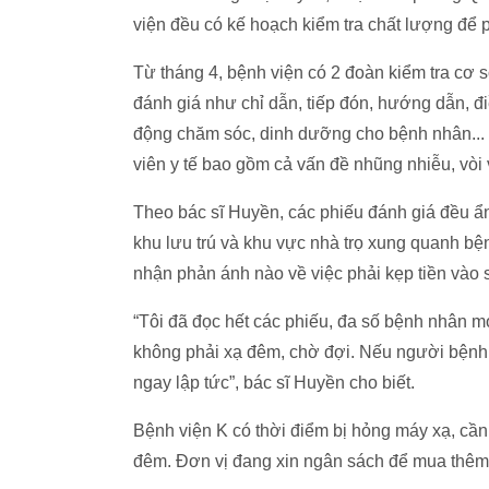
viện đều có kế hoạch kiểm tra chất lượng để 
Từ tháng 4, bệnh viện có 2 đoàn kiểm tra cơ s
đánh giá như chỉ dẫn, tiếp đón, hướng dẫn, đ
động chăm sóc, dinh dưỡng cho bệnh nhân... 
viên y tế bao gồm cả vấn đề nhũng nhiễu, vòi 
Theo bác sĩ Huyền, các phiếu đánh giá đều ẩ
khu lưu trú và khu vực nhà trọ xung quanh bệ
nhận phản ánh nào về việc phải kẹp tiền vào sổ
“Tôi đã đọc hết các phiếu, đa số bệnh nhân 
không phải xạ đêm, chờ đợi. Nếu người bệnh p
ngay lập tức”, bác sĩ Huyền cho biết.
Bệnh viện K có thời điểm bị hỏng máy xạ, cần 
đêm. Đơn vị đang xin ngân sách để mua thêm m