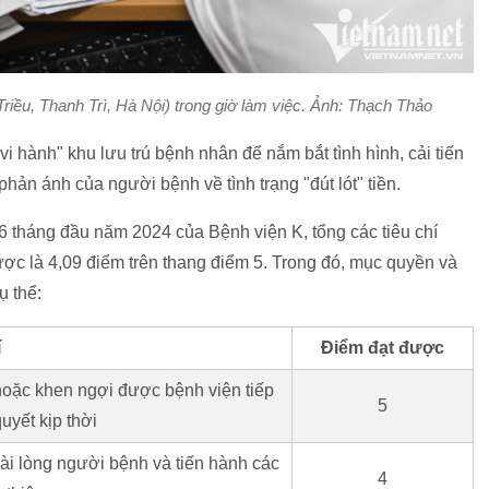
riều, Thanh Trì, Hà Nội) trong giờ làm việc. Ảnh: Thạch Thảo
i hành" khu lưu trú bệnh nhân để nắm bắt tình hình, cải tiến
ản ánh của người bệnh về tình trạng "đút lót" tiền.
 6 tháng đầu năm 2024 của Bệnh viện K, tổng các tiêu chí
ược là 4,09 điểm trên thang điểm 5. Trong đó, mục quyền và
ụ thể:
í
Điểm đạt được
hoặc khen ngợi được bệnh viện tiếp
5
quyết kịp thời
hài lòng người bệnh và tiến hành các
4