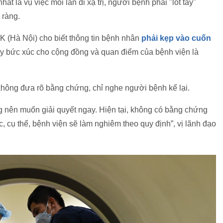
 là vụ việc mỗi lần đi xạ trị, người bệnh phải "lót tay"
 ràng.
 K (Hà Nội) cho biết thông tin bệnh nhân
phải kẹp vào cuốn
y bức xúc cho cộng đồng và quan điểm của bệnh viện là
T không đưa rõ bằng chứng, chỉ nghe người bệnh kể lại.
ng nên muốn giải quyết ngay. Hiện tại, không có bằng chứng
, cụ thể, bệnh viện sẽ làm nghiêm theo quy định”, vị lãnh đạo