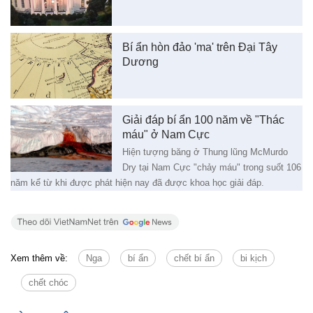
Bí ẩn hòn đảo 'ma' trên Đại Tây
Dương
Giải đáp bí ẩn 100 năm về "Thác
máu" ở Nam Cực
Hiện tượng băng ở Thung lũng McMurdo
Dry tại Nam Cực "chảy máu" trong suốt 106
năm kể từ khi được phát hiện nay đã được khoa học giải đáp.
Xem thêm về:
Nga
bí ẩn
chết bí ẩn
bi kịch
chết chóc