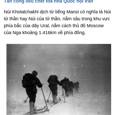
Tấn công liều chết tòa nhà Quốc hội Iran
Núi Kholatchakhl dịch từ tiếng Mansi có nghĩa là Núi
tử thần hay Núi của tử thần, nằm sâu trong khu vực
phía bắc của dãy Ural, nằm cách thủ đô Moscow
của Nga khoảng 1.416km về phía đông.